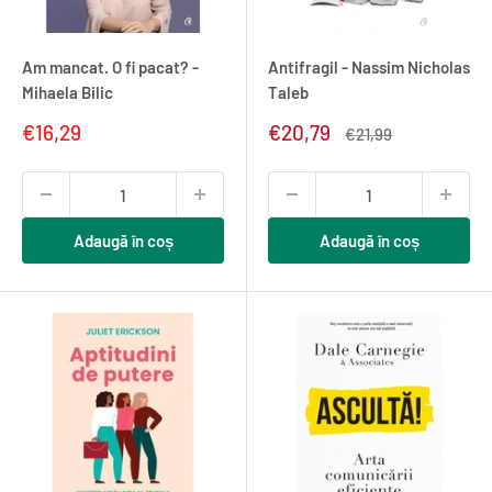
Am mancat. O fi pacat? -
Antifragil - Nassim Nicholas
Mihaela Bilic
Taleb
Pret
Pret
€16,29
€20,79
Pret
€21,99
redus
redus
normal
Adaugă în coș
Adaugă în coș