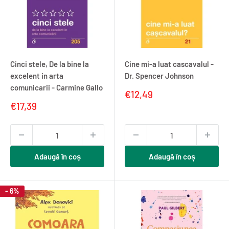
Cinci stele, De la bine la
Cine mi-a luat cascavalul -
excelent in arta
Dr. Spencer Johnson
comunicarii - Carmine Gallo
Pret
€12,49
redus
Pret
€17,39
redus
Adaugă în coș
Adaugă în coș
- 6%