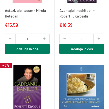
Astazi, aici, acum - Mirela
Avantajul inechitabil -
Retegan
Robert T. Kiyosaki
Pret
Pret
€15,59
€18,59
redus
redus
Adaugă în coș
Adaugă în coș
- 5%