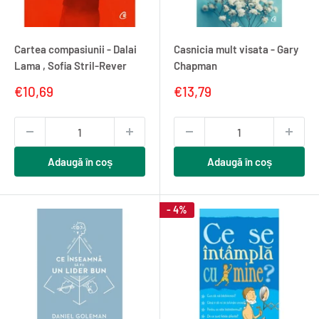
Cartea compasiunii - Dalai
Casnicia mult visata - Gary
Lama , Sofia Stril-Rever
Chapman
Pret
Pret
€10,69
€13,79
redus
redus
Adaugă în coș
Adaugă în coș
- 4%