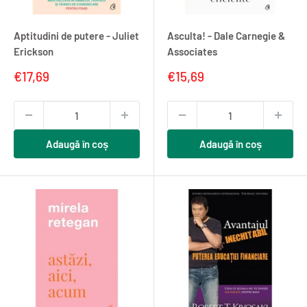
Aptitudini de putere - Juliet
Asculta! - Dale Carnegie &
Erickson
Associates
Pret
Pret
€17,69
€15,69
redus
redus
Adaugă în coș
Adaugă în coș