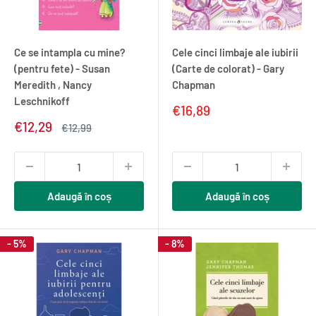
Ce se intampla cu mine?
Cele cinci limbaje ale iubirii
(pentru fete) - Susan
(Carte de colorat) - Gary
Meredith , Nancy
Chapman
Leschnikoff
Pret
€16,89
redus
Pret
€12,29
Pret
€12,99
redus
normal
Adaugă în coș
Adaugă în coș
- 5%
- 8%