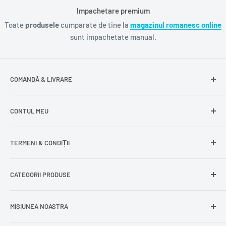
Impachetare premium
Toate
produsele
cumparate de tine la
magazinul romanesc online
sunt impachetate manual.
COMANDĂ & LIVRARE
Întrebări frecvente
CONTUL MEU
Livrare gratuită
Livrare în Europa
Intră în cont
TERMENI & CONDIȚII
Comenzile mele
Modificare adresă
Politica de confidențialitate
CATEGORII PRODUSE
Cont nou
Politica de returnare
Recuperează parola
Termeni și condiții
Produse din carne
MISIUNEA NOASTRA
Comandă ca oaspete
Politica de expediere
Dulciuri și snacks
Delogare
Impressum
Conserve și murături