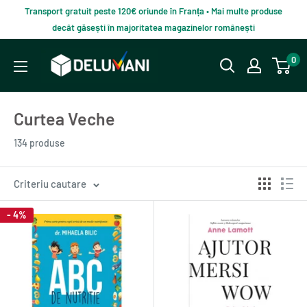
Du-
Transport gratuit peste 120€ oriunde în Franța • Mai multe produse
te
decât găsești în majoritatea magazinelor românești
la
Delumani
0
continut
–
Magazin
Curtea Veche
românesc
online
134 produse
Criteriu cautare
- 4%