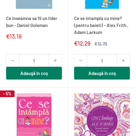
Ce inseamna sa fii un lider
Ce se intampla cu mine?
bun - Daniel Goleman
(pentru baieti) - Alex Frith ,
Adam Larkum
Pret
€13,19
redus
Pret
€12,29
Pret
€12,79
redus
normal
Adaugă în coș
Adaugă în coș
- 5%