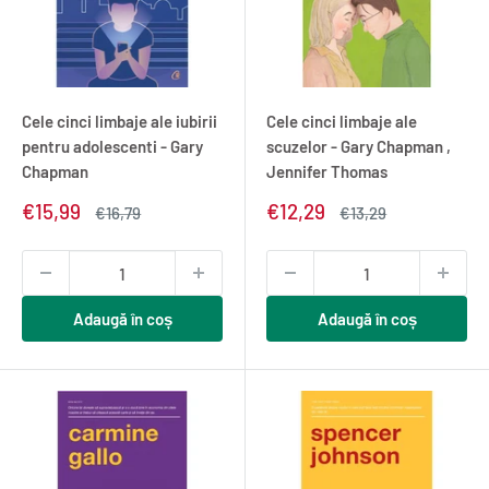
Cele cinci limbaje ale iubirii
Cele cinci limbaje ale
pentru adolescenti - Gary
scuzelor - Gary Chapman ,
Chapman
Jennifer Thomas
Pret
Pret
€15,99
€12,29
Pret
Pret
€16,79
€13,29
redus
normal
redus
normal
Adaugă în coș
Adaugă în coș