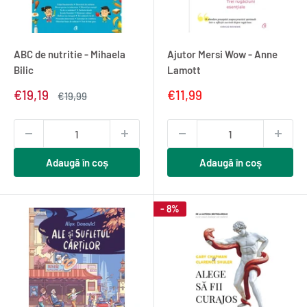
ABC de nutritie - Mihaela
Ajutor Mersi Wow - Anne
Bilic
Lamott
Pret
Pret
€19,19
€11,99
Pret
€19,99
redus
normal
redus
Adaugă în coș
Adaugă în coș
- 8%