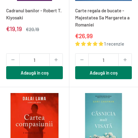
Cadranul banilor - Robert T.
Carte regala de bucate -
Kiyosaki
Majestatea Sa Margareta a
Romaniei
Pret
€19,19
Pret
€20,19
redus
normal
Pret
€26,99
redus
1 recenzie
Adaugă în coș
Adaugă în coș