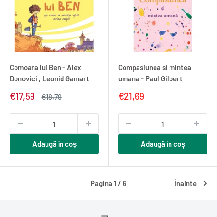
Comoara lui Ben - Alex
Compasiunea si mintea
Donovici , Leonid Gamart
umana - Paul Gilbert
Pret
Pret
€17,59
€21,69
Pret
€18,79
redus
normal
redus
Adaugă în coș
Adaugă în coș
Pagina 1 / 6
Înainte