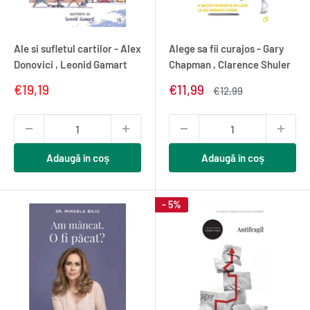
Ale si sufletul cartilor - Alex
Alege sa fii curajos - Gary
Donovici , Leonid Gamart
Chapman , Clarence Shuler
Pret
Pret
€19,19
€11,99
Pret
€12,99
redus
redus
normal
Adaugă în coș
Adaugă în coș
- 5%