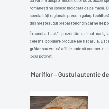
că vorbim despre mesele de zi cu zi, ocazii s
românești nu lipsesc niciodată de pe masă. De
specialități regionale precum
gulaș
,
tochitur
dus meșteșugul preparatelor din
carne de po
În acest articol, îți prezentăm cei mai mari și
cele mai populare produse ale fiecăruia. Dacă
grătar
sau vrei să afli de unde să cumperi cele
locul potrivit.
Mariflor – Gustul autentic d