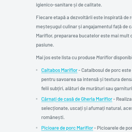
igienico-sanitare și de calitate.
Fiecare etapă a dezvoltării este inspirată de
meșteșugul culinar și angajamentul față de cal
Mariflor, prepararea bucatelor este mai mult 
pasiune.
Mai jos este lista cu produse
Mariflor
disponib
Caltabos Mariflor
- Catalbosul de porc este 
pentru savoarea sa intensă și textura dens
felii subțiri, alături de murături sau garnituri
Cârnați de casă de Gherla Mariflor
- Realiza
selecționate, uscați și afumați natural, ac
românești.
Picioare de porc Mariflor
- Picioarele de po