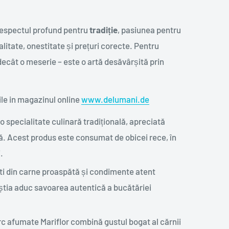
 respectul profund pentru
tradiție
, pasiunea pentru
itate, onestitate și prețuri corecte. Pentru
decât o meserie – este o artă desăvârșită prin
ile in magazinul online
www.delumani.de
o specialitate culinară tradițională, apreciată
ă. Acest produs este consumat de obicei rece, în
.
ti din carne proaspătă și condimente atent
eștia aduc savoarea autentică a bucătăriei
rc afumate Mariflor combină gustul bogat al cărnii