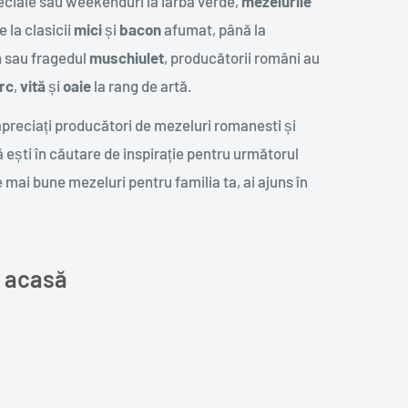
peciale sau weekenduri la iarbă verde,
mezelurile
 la clasicii
mici
și
bacon
afumat, până la
ă
sau fragedul
muschiulet
, producătorii români au
rc
,
vită
și
oaie
la rang de artă.
 apreciați producători de mezeluri romanesti și
 ești în căutare de inspirație pentru următorul
 mai bune mezeluri pentru familia ta, ai ajuns în
e acasă