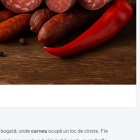
ră bogată, unde
carnea
ocupă un loc de cinste. Fie