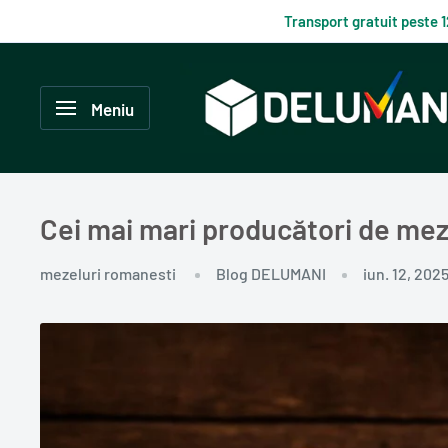
Du-
Transport gratuit peste 
te
la
Delumani
continut
–
Meniu
Magazin
românesc
online
Cei mai mari producători de mezel
mezeluri romanesti
Blog DELUMANI
iun. 12, 202