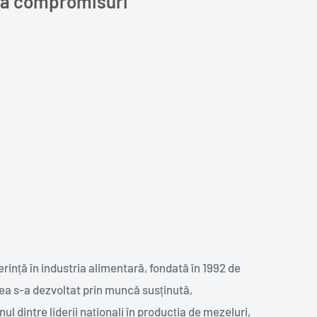
ără compromisuri
erință în industria alimentară, fondată în 1992 de
ea s-a dezvoltat prin muncă susținută,
ul dintre liderii naționali în producția de mezeluri,