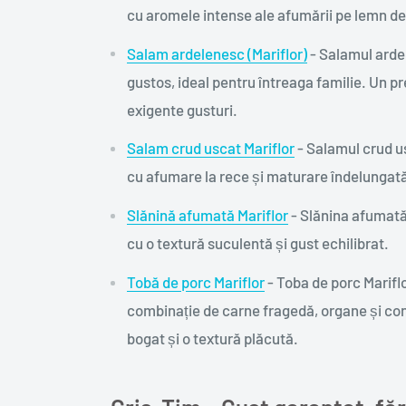
cu aromele intense ale afumării pe lemn de
Salam ardelenesc (Mariflor)
- Salamul ardel
gustos, ideal pentru întreaga familie. Un pr
exigente gusturi.
Salam crud uscat Mariflor
- Salamul crud us
cu afumare la rece și maturare îndelungată
Slănină afumată Mariflor
- Slănina afumată
cu o textură suculentă și gust echilibrat.
Tobă de porc Mariflor
- Toba de porc Marifl
combinație de carne fragedă, organe și con
bogat și o textură plăcută.