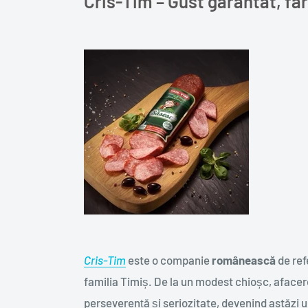
Cris-Tim – Gust garantat, f
Cris-Tim
este o companie
românească
de ref
familia Timiș. De la un modest chioșc, afacer
perseverență și seriozitate, devenind astăzi un