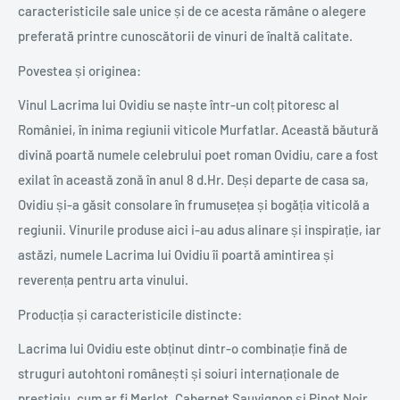
caracteristicile sale unice și de ce acesta rămâne o alegere
preferată printre cunoscătorii de vinuri de înaltă calitate.
Povestea și originea:
Vinul Lacrima lui Ovidiu se naște într-un colț pitoresc al
României, în inima regiunii viticole Murfatlar. Această băutură
divină poartă numele celebrului poet roman Ovidiu, care a fost
exilat în această zonă în anul 8 d.Hr. Deși departe de casa sa,
Ovidiu și-a găsit consolare în frumusețea și bogăția viticolă a
regiunii. Vinurile produse aici i-au adus alinare și inspirație, iar
astăzi, numele Lacrima lui Ovidiu îi poartă amintirea și
reverența pentru arta vinului.
Producția și caracteristicile distincte:
Lacrima lui Ovidiu este obținut dintr-o combinație fină de
struguri autohtoni românești și soiuri internaționale de
prestigiu, cum ar fi Merlot, Cabernet Sauvignon și Pinot Noir.