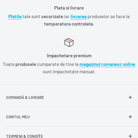
Plata si livrare
Platile
tale sunt
securizate
iar
livrarea
produselor se face la
temperatura controlata.
Impachetare premium
Toate
produsele
cumparate de tine la
magazinul romanesc online
sunt impachetate manual.
COMANDĂ & LIVRARE
Întrebări frecvente
CONTUL MEU
Livrare gratuită
Livrare în Europa
Intră în cont
TERMENI & CONDIȚII