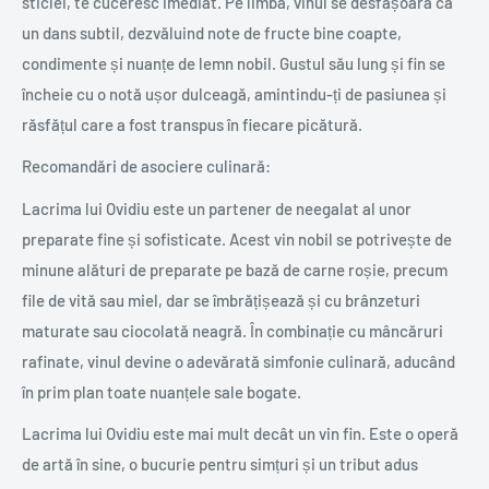
sticlei, te cuceresc imediat. Pe limbă, vinul se desfășoară ca
un dans subtil, dezvăluind note de fructe bine coapte,
condimente și nuanțe de lemn nobil. Gustul său lung și fin se
încheie cu o notă ușor dulceagă, amintindu-ți de pasiunea și
răsfățul care a fost transpus în fiecare picătură.
Recomandări de asociere culinară:
Lacrima lui Ovidiu este un partener de neegalat al unor
preparate fine și sofisticate. Acest vin nobil se potrivește de
minune alături de preparate pe bază de carne roșie, precum
file de vită sau miel, dar se îmbrățișează și cu brânzeturi
maturate sau ciocolată neagră. În combinație cu mâncăruri
rafinate, vinul devine o adevărată simfonie culinară, aducând
în prim plan toate nuanțele sale bogate.
Lacrima lui Ovidiu este mai mult decât un vin fin. Este o operă
de artă în sine, o bucurie pentru simțuri și un tribut adus