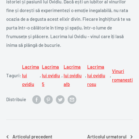
istoriei și pasiunii lui Ovidiu. Dacă ești un iubitor al vinurilor
fine și dorești să experimentezi o emoție inegalabilă, nu rata
ocazia de a degusta acest elixir divin. Fiecare înghițitură te va
purta într-o călătorie în timp și spațiu, într-o lume de
frumusețe și plăcere. Lacrima lui Ovidiu - vinul care îți lasă
inima să plângă de bucurie.
Lacrima
Lacrima
Lacrima
Lacrima
Vinuri
Taguri:
lui
,
lui ovidiu
,
lui ovidiu
,
lui ovidiu
,
romanesti
ovidiu
5
alb
rosu
Distribuie
Articolul precedent
Articolul urmatorul