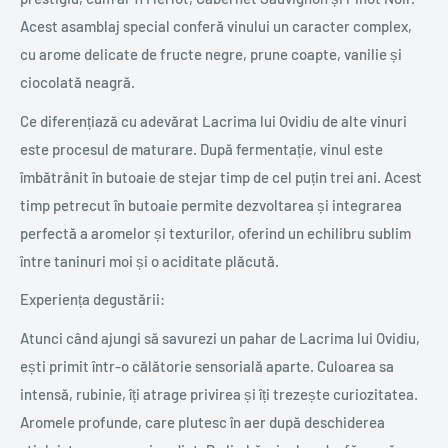
Acest asamblaj special conferă vinului un caracter complex,
cu arome delicate de fructe negre, prune coapte, vanilie și
ciocolată neagră.
Ce diferențiază cu adevărat Lacrima lui Ovidiu de alte vinuri
este procesul de maturare. După fermentație, vinul este
îmbătrânit în butoaie de stejar timp de cel puțin trei ani. Acest
timp petrecut în butoaie permite dezvoltarea și integrarea
perfectă a aromelor și texturilor, oferind un echilibru sublim
între taninuri moi și o aciditate plăcută.
Experiența degustării:
Atunci când ajungi să savurezi un pahar de Lacrima lui Ovidiu,
ești primit într-o călătorie sensorială aparte. Culoarea sa
intensă, rubinie, îți atrage privirea și îți trezește curiozitatea.
Aromele profunde, care plutesc în aer după deschiderea