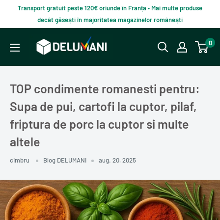
Du-
Transport gratuit peste 120€ oriunde în Franța • Mai multe produse
te
decât găsești în majoritatea magazinelor românești
la
Delumani
0
continut
–
Magazin
românesc
TOP condimente romanesti pentru:
online
Supa de pui, cartofi la cuptor, pilaf,
friptura de porc la cuptor si multe
altele
cimbru
Blog DELUMANI
aug. 20, 2025