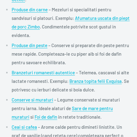
Produse din carne
– Mezeluri si specialitati pentru
sandvisuri si platouri. Exemplu:
Afumatura uscata din piept
de porc Zimbo
. Condimentele potrivite scot gustul in
evidenta.
Produse din peste
– Conserve si preparate din peste pentru
mese rapide. Completeaza-le cu piper alb si foi de dafin
pentru savoare echilibrata.
Branzeturi romanesti autentice
– Telemea, cascaval si alte
lactate romanesti. Exemplu:
Branza topita felii Exquisa
. Se
potrivesc cu ierburi delicate si boia dulce.
Conserve si muraturi
– Legume conservate si muraturi
pentru iarna. Ideale alaturi de
Sare de mare pentru
muraturi
si
Foi de dafin
in retete traditionale.
Ceai si cafea
– Arome calde pentru dimineti linistite. Un
praf de vanilie (cand reteta cere) completeaza perfect o