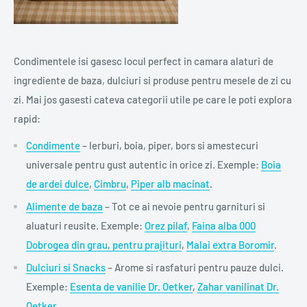
Condimentele isi gasesc locul perfect in camara alaturi de
ingrediente de baza, dulciuri si produse pentru mesele de zi cu
zi. Mai jos gasesti cateva categorii utile pe care le poti explora
rapid:
Condimente
– Ierburi, boia, piper, bors si amestecuri
universale pentru gust autentic in orice zi. Exemple:
Boia
de ardei dulce
,
Cimbru
,
Piper alb macinat
.
Alimente de baza
– Tot ce ai nevoie pentru garnituri si
aluaturi reusite. Exemple:
Orez pilaf
,
Faina alba 000
Dobrogea din grau, pentru prajituri
,
Malai extra Boromir
.
Dulciuri si Snacks
– Arome si rasfaturi pentru pauze dulci.
Exemple:
Esenta de vanilie Dr. Oetker
,
Zahar vanilinat Dr.
Oetker
.