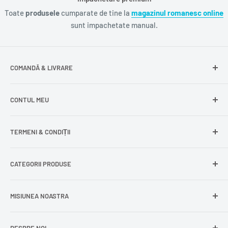
Toate
produsele
cumparate de tine la
magazinul romanesc online
sunt impachetate manual.
COMANDĂ & LIVRARE
Întrebări frecvente
CONTUL MEU
Livrare gratuită
Livrare în Europa
Intră în cont
TERMENI & CONDIȚII
Comenzile mele
Modificare adresă
Politica de confidențialitate
CATEGORII PRODUSE
Cont nou
Politica de returnare
Recuperează parola
Termeni și condiții
Produse din carne
MISIUNEA NOASTRA
Comandă ca oaspete
Politica de expediere
Dulciuri și snacks
Delogare
Impressum
Conserve și murături