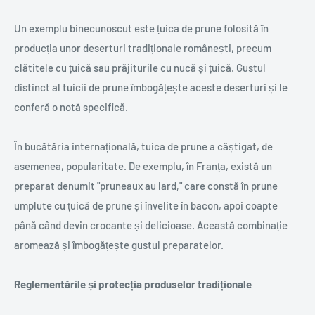
Un exemplu binecunoscut este țuica de prune folosită în
producția unor deserturi tradiționale românești, precum
clătitele cu țuică sau prăjiturile cu nucă și țuică. Gustul
distinct al tuicii de prune îmbogățește aceste deserturi și le
conferă o notă specifică.
În bucătăria internațională, tuica de prune a câștigat, de
asemenea, popularitate. De exemplu, în Franța, există un
preparat denumit "pruneaux au lard," care constă în prune
umplute cu țuică de prune și învelite în bacon, apoi coapte
până când devin crocante și delicioase. Această combinație
aromează și îmbogățește gustul preparatelor.
Reglementările și protecția produselor tradiționale