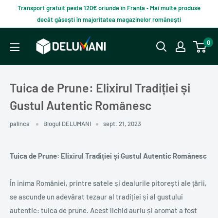
Du-
Transport gratuit peste 120€ oriunde în Franța • Mai multe produse
te
decât găsești în majoritatea magazinelor românești
la
Delumani
0
continut
–
Magazin
românesc
Tuica de Prune: Elixirul Tradiției și
online
Gustul Autentic Românesc
palinca
Blogul DELUMANI
sept. 21, 2023
Tuica de Prune: Elixirul Tradiției și Gustul Autentic Românesc
În inima României, printre satele și dealurile pitorești ale țării,
se ascunde un adevărat tezaur al tradiției și al gustului
autentic: tuica de prune. Acest lichid auriu și aromat a fost