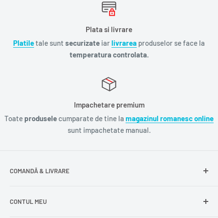
Plata si livrare
Platile
tale sunt
securizate
iar
livrarea
produselor se face la
temperatura controlata.
Impachetare premium
Toate
produsele
cumparate de tine la
magazinul romanesc online
sunt impachetate manual.
COMANDĂ & LIVRARE
Întrebări frecvente
CONTUL MEU
Livrare gratuită