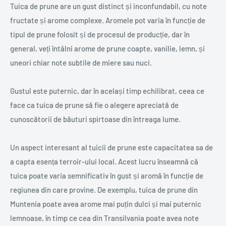
Tuica de prune are un gust distinct și inconfundabil, cu note
fructate și arome complexe. Aromele pot varia în funcție de
tipul de prune folosit și de procesul de producție, dar în
general, veți întâlni arome de prune coapte, vanilie, lemn, și
uneori chiar note subtile de miere sau nuci.
Gustul este puternic, dar în același timp echilibrat, ceea ce
face ca tuica de prune să fie o alegere apreciată de
cunoscătorii de băuturi spirtoase din întreaga lume.
Un aspect interesant al tuicii de prune este capacitatea sa de
a capta esența terroir-ului local. Acest lucru înseamnă că
tuica poate varia semnificativ în gust și aromă în funcție de
regiunea din care provine. De exemplu, tuica de prune din
Muntenia poate avea arome mai puțin dulci și mai puternic
lemnoase, în timp ce cea din Transilvania poate avea note