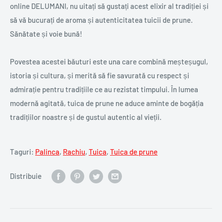
online DELUMANI, nu uitați să gustați acest elixir al tradiției și
să vă bucurați de aroma și autenticitatea tuicii de prune.
Sănătate și voie bună!
Povestea acestei băuturi este una care combină meșteșugul,
istoria și cultura, și merită să fie savurată cu respect și
admirație pentru tradițiile ce au rezistat timpului. În lumea
modernă agitată, tuica de prune ne aduce aminte de bogăția
tradițiilor noastre și de gustul autentic al vieții.
Taguri:
Palinca
,
Rachiu
,
Tuica
,
Tuica de prune
Distribuie