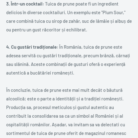
3. Într-un cocktail:
Tuica de prune poate fi un ingredient
delicios în diverse cocktailuri. Un exemplu este "Plum Sour,"
care combină tuica cu sirop de zahăr, suc de lămâie și albuș de
ou pentru un gust răcoritor și echilibrat.
4. Cu gustări tradiționale:
În România, tuica de prune este
adesea servită cu gustări tradiționale, precum brânză, cârnați
sau slănină. Aceste combinații de gusturi oferă o experiență
autentică a bucătăriei românești.
În concluzie, tuica de prune este mai mult decât o băutură
alcoolică; este o parte a identității și a tradiției românești.
Producția sa, procesul meticulos și gustul autentic au
contribuit la consolidarea sa ca un simbol al României și al
ospitalității românilor. Așadar, va invitam sa va delectati cu
sortimentul de tuica de prune oferit de magazinul romanesc