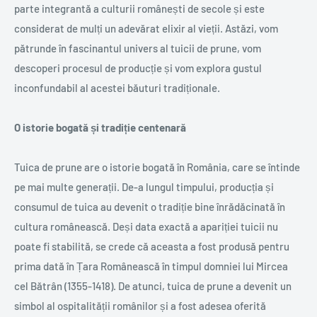
parte integrantă a culturii românești de secole și este
considerat de mulți un adevărat elixir al vieții. Astăzi, vom
pătrunde în fascinantul univers al tuicii de prune, vom
descoperi procesul de producție și vom explora gustul
inconfundabil al acestei băuturi tradiționale.
O istorie bogată și tradiție centenară
Tuica de prune are o istorie bogată în România, care se întinde
pe mai multe generații. De-a lungul timpului, producția și
consumul de tuica au devenit o tradiție bine înrădăcinată în
cultura românească. Deși data exactă a apariției tuicii nu
poate fi stabilită, se crede că aceasta a fost produsă pentru
prima dată în Țara Românească în timpul domniei lui Mircea
cel Bătrân (1355-1418). De atunci, tuica de prune a devenit un
simbol al ospitalității românilor și a fost adesea oferită