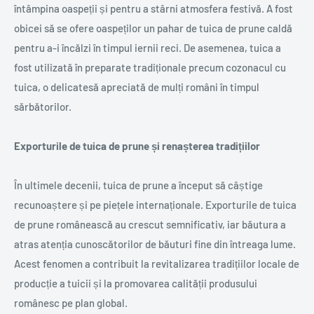
întâmpina oaspeții și pentru a stârni atmosfera festivă. A fost
obicei să se ofere oaspeților un pahar de tuica de prune caldă
pentru a-i încălzi în timpul iernii reci. De asemenea, tuica a
fost utilizată în preparate tradiționale precum cozonacul cu
tuica, o delicatesă apreciată de mulți români în timpul
sărbătorilor.
Exporturile de tuica de prune și renașterea tradițiilor
În ultimele decenii, tuica de prune a început să câștige
recunoaștere și pe piețele internaționale. Exporturile de tuica
de prune românească au crescut semnificativ, iar băutura a
atras atenția cunoscătorilor de băuturi fine din întreaga lume.
Acest fenomen a contribuit la revitalizarea tradițiilor locale de
producție a tuicii și la promovarea calității produsului
românesc pe plan global.