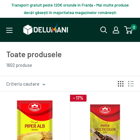
Du-
Transport gratuit peste 120€ oriunde în Franța • Mai multe produse
te
decât găsești în majoritatea magazinelor românești
la
Delumani
0
continut
–
Magazin
Toate produsele
românesc
online
1602 produse
Criteriu cautare
- 17%