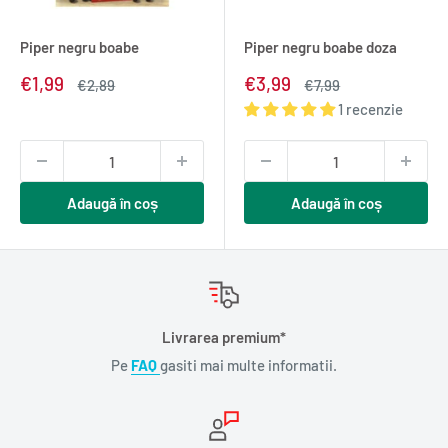
Piper negru boabe
Piper negru boabe doza
Pret
Pret
€1,99
€3,99
Pret
Pret
€2,89
€7,99
redus
normal
redus
normal
1 recenzie
Adaugă în coș
Adaugă în coș
Livrarea premium*
Pe
FAQ
gasiti mai multe informatii.