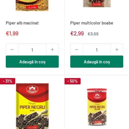
Piper alb macinat
Piper multicolor boabe
Pret
Pret
€1,99
€2,99
Pret
€3,59
redus
redus
normal
Adaugă în coș
Adaugă în coș
- 31%
- 50%