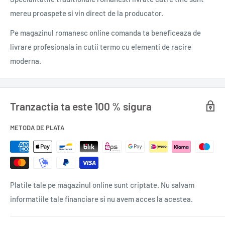
succesului? Conținut de 32 mg/100 ml de cofeină, zahăr
mereu proaspete si vin direct de la producator.
granulat de înaltă calitate, cinci tipuri de vitamine B și un gust
răcoritor de tutti-frutti, toate fără conservanți. Alegerea
Pe magazinul romanesc online comanda ta beneficeaza de
perfectă dacă aveți nevoie de puțină energie în plus!
livrare profesionala in cutii termo cu elementi de racire
moderna.
GRUPUL VITAMINEI B
B2: Riboflavina contribuie la menținerea vederii normale.
Tranzactia ta este 100 % sigura
B3: Niacina contribuie la menținerea stării normale a pielii.
METODA DE PLATA
B5: Acidul pantotenic contribuie la performanța mentală
normală.
Platile tale pe magazinul online sunt criptate. Nu salvam
B6: Vitamina B6 contribuie la reducerea oboselii și a oboselii.
informatiile tale financiare si nu avem acces la acestea.