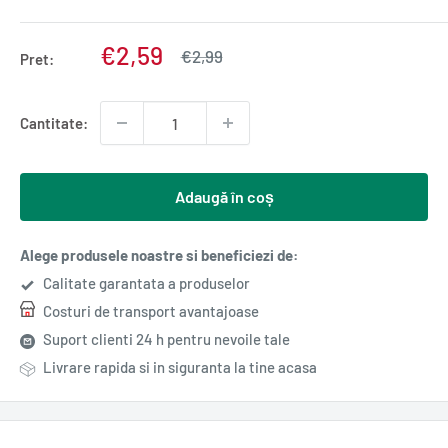
Pret
€2,59
Pret
€2,99
Pret:
normal
redus
Cantitate:
Adaugă în coș
Alege produsele noastre si beneficiezi de:
Calitate garantata a produselor
Costuri de transport avantajoase
Suport clienti 24 h pentru nevoile tale
Livrare rapida si in siguranta la tine acasa