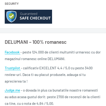
B12: Vitamina B12 este implicată în procesele metabolice
SECURITY
normale producătoare de energie.
0,250 l.
DELUMANI – 100% romanesc
Facebook
- peste 124.000 de clienti multumiti urmaresc cu dor
magazinul romanesc online DELUMANI.
Trustpilot
- calificativ EXCELENT 4,4 / 5,0 cu peste 3400
review-uri. Daca ti-au placut produsele, adauga si tu
aprecierea ta !
Judge.me
- o dovada in plus ca bunatatile noastre romanesti
au adus acasa gustul dorit: peste 2700 de recenzii de la clienti
ca tine, cu o nota de 4,64 / 5,00.