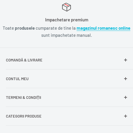
Impachetare premium
Toate
produsele
cumparate de tine la
magazinul romanesc online
sunt impachetate manual.
COMANDĂ & LIVRARE
Întrebări frecvente
CONTUL MEU
Livrare gratuită
Livrare în Europa
Intră în cont
TERMENI & CONDIȚII
Comenzile mele
Modificare adresă
Politica de confidențialitate
CATEGORII PRODUSE
Cont nou
Politica de returnare
Recuperează parola
Termeni și condiții
Produse din carne