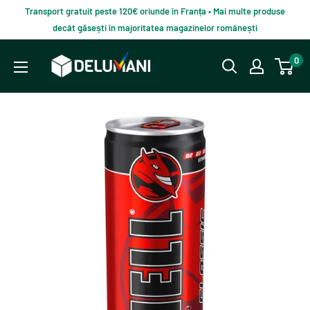
Du-
Transport gratuit peste 120€ oriunde în Franța • Mai multe produse
te
decât găsești în majoritatea magazinelor românești
la
Delumani
0
continut
–
Magazin
românesc
online