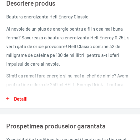
Descriere produs
Bautura energizanta Hell Energy Classic
Ai nevoie de un plus de energie pentru a fi in cea mai buna
forma? Savureaza o bautura energizanta Hell Energy 0.25L si
vei fi gata de orice provocare! Hell Classic contine 32 de
miligrame de cafeina pe 100 de mililitri, pentru a-ti oferi
impulsul de care ai nevoie.
Simti ca ramai fara energie si nu mai ai chef de nimic? Avem
pentru tine o doza de 250 ml HELL Energy Drink – bautura
energizanta clasica, pentru momentele cand ai nevoie de un
Detalii
mic impuls.
Gust revigorant și ingrediente de calitate - băutura
energetică HELL Classic s-a bucurat de o popularitate
Prospetimea produselor garantata
neîntreruptă chiar de la lansare. Care este secretul
Specialitatile traditionale romanesti
livrate catre tine sunt