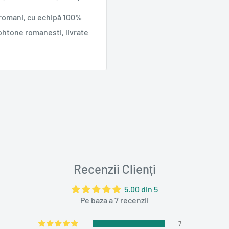
 romani, cu echipă 100%
ohtone romanesti, livrate
Recenzii Clienți
5.00 din 5
Pe baza a 7 recenzii
7