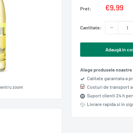
Pret
€9,99
Pret:
redus
Cantitate:
Adaugă în co
Alege produsele noastre s
Calitate garantata a p
Costuri de transport 
pentru zoom
Suport clienti 24 h pen
Livrare rapida si in si