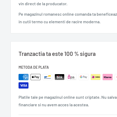
vin direct de la producator.
Livrată rapid în toată Europa de DELUMANI
Pe magazinul romanesc online comanda ta beneficeaza
Perfectă pentru:
in cutii termo cu elementi de racire moderna.
Cadou elegant pentru cei dragi
Alături de deserturi, brânzeturi sau fructe
Tranzactia ta este 100 % sigura
Orice masă festivă sau ocazie specială
Vin alb dulce. | 0.75L
METODA DE PLATA
Platile tale pe magazinul online sunt criptate. Nu salva
financiare si nu avem acces la acestea.