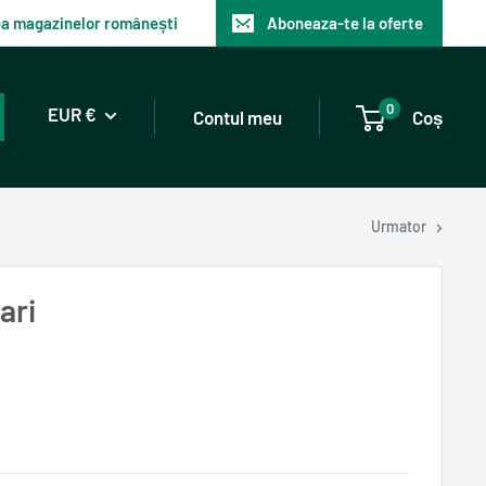
tea magazinelor românești
Aboneaza-te la oferte
0
EUR €
Contul meu
Coș
Urmator
ari