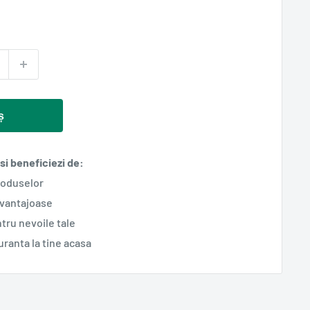
ș
i beneficiezi de:
roduselor
avantajoase
tru nevoile tale
guranta la tine acasa