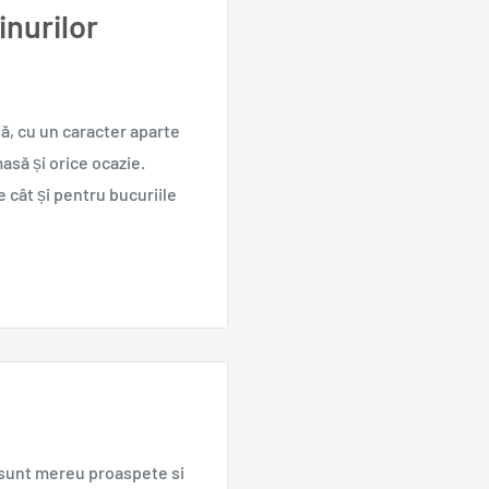
nurilor
ă, cu un caracter aparte
asă și orice ocazie.
e cât și pentru bucuriile
alitate distinctă
finat
oscută și apreciată în
e sunt mereu proaspete si