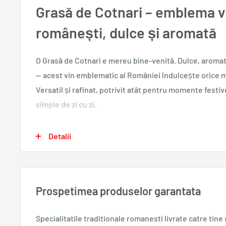
Grasă de Cotnari – emblema vi
românești, dulce și aromată
O Grasă de Cotnari e mereu bine-venită. Dulce, aromat
— acest vin emblematic al României îndulcește orice m
Versatil și rafinat, potrivit atât pentru momente festiv
simple de zi cu zi.
Detalii
De ce o vei adora:
Soi emblematic românesc — dulce, aromat, cu person
Versatilă — perfectă la desert, aperitiv sau cadou ra
Prospetimea produselor garantata
Emblemă a vinurilor moldovenești românești, recun
toată Europa
Specialitatile traditionale romanesti
livrate catre tin