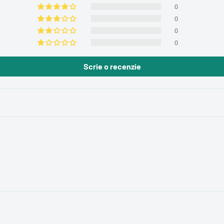
0
0
0
0
Scrie o recenzie