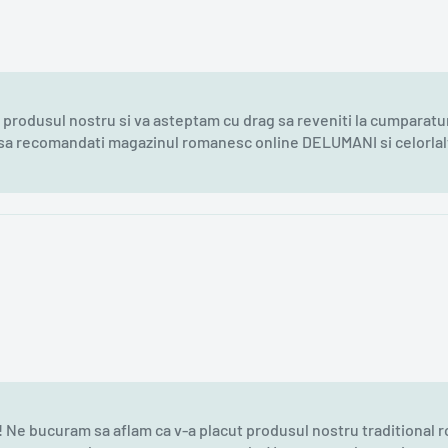
e produsul nostru si va asteptam cu drag sa reveniti la cumparatu
m sa recomandati magazinul romanesc online DELUMANI si celorla
e bucuram sa aflam ca v-a placut produsul nostru traditional ro