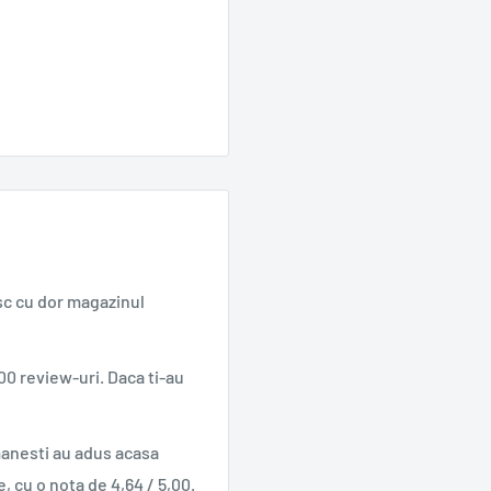
sc cu dor magazinul
00 review-uri. Daca ti-au
manesti au adus acasa
e, cu o nota de 4,64 / 5,00.