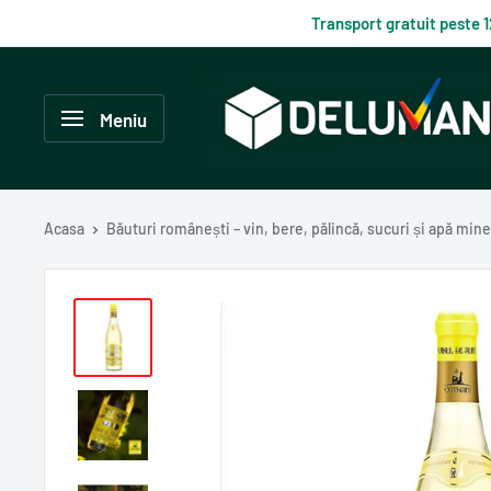
Du-
Transport gratuit peste 
te
la
Delumani
continut
–
Meniu
Magazin
românesc
online
Acasa
Băuturi românești – vin, bere, pălincă, sucuri și apă mine