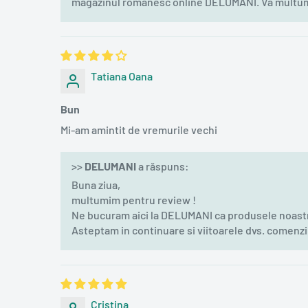
magazinul romanesc online DELUMANI. Va multumi
Tatiana Oana
Bun
Mi-am amintit de vremurile vechi
>>
DELUMANI
a răspuns:
Buna ziua,
multumim pentru review !
Ne bucuram aici la DELUMANI ca produsele noastr
Asteptam in continuare si viitoarele dvs. comenzi 
Cristina