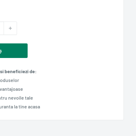
ș
i beneficiezi de:
roduselor
avantajoase
tru nevoile tale
guranta la tine acasa