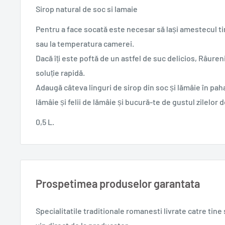
Sirop natural de soc si lamaie
Pentru a face socată este necesar să lași amestecul ti
sau la temperatura camerei.
Dacă îți este poftă de un astfel de suc delicios, Râureni 
soluție rapidă.
Adaugă câteva linguri de sirop din soc și lămâie în pah
lămâie și felii de lămâie și bucură-te de gustul zilelor 
0,5 L.
Prospetimea produselor garantata
Specialitatile traditionale romanesti
livrate catre tin