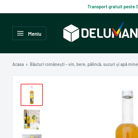
Du-
Transport gratuit peste 
te
la
Delumani
continut
–
Meniu
Magazin
românesc
online
Acasa
Băuturi românești – vin, bere, pălincă, sucuri și apă mine