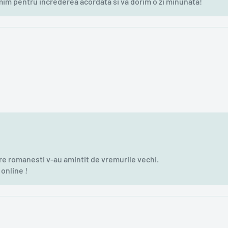
m pentru increderea acordata si va dorim o zi minunata!
e romanesti v-au amintit de vremurile vechi.
online !