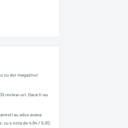
sc cu dor magazinul
00 review-uri. Daca ti-au
manesti au adus acasa
e, cu o nota de 4,64 / 5,00.