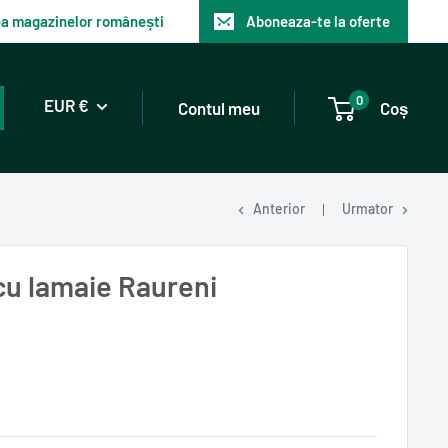
tea magazinelor românești
Aboneaza-te la oferte
0
EUR €
Contul meu
Coș
Anterior
Urmator
 cu lamaie Raureni