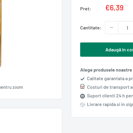
Pret
€6,39
Pret:
redus
Cantitate:
Adaugă în co
Alege produsele noastre s
Calitate garantata a p
Costuri de transport 
pentru zoom
Suport clienti 24 h pen
Livrare rapida si in si