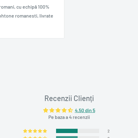
 romani, cu echipă 100%
ohtone romanesti, livrate
Recenzii Clienți
4.50 din 5
Pe baza a 4 recenzii
2