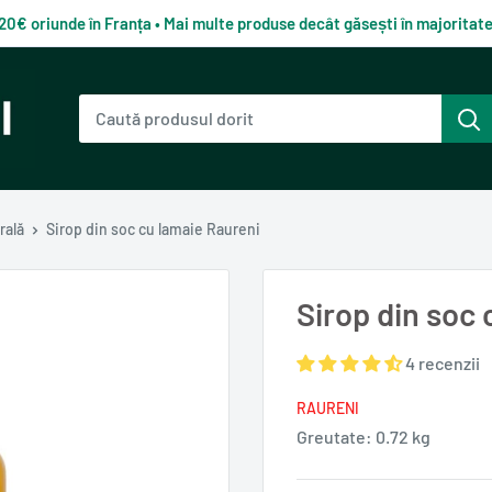
120€ oriunde în Franța • Mai multe produse decât găsești în majorita
rală
Sirop din soc cu lamaie Raureni
Sirop din soc
4 recenzii
RAURENI
Greutate:
0.72 kg