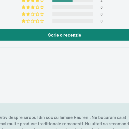
2
0
0
0
Scrie o recenzie
iv despre siropul din soc cu lamaie Raureni. Ne bucuram ca ati 
na mai multe produse traditionale romanesti. Nu uitati sa recoman