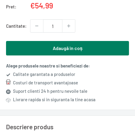
Pret
€54,99
Pret:
redus
Cantitate:
Adaugă în coș
Alege produsele noastre si beneficiezi de:
Calitate garantata a produselor
Costuri de transport avantajoase
Suport clienti 24 h pentru nevoile tale
Livrare rapida si in siguranta la tine acasa
Descriere produs