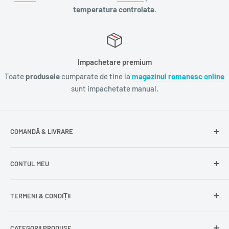
temperatura controlata.
Impachetare premium
Toate
produsele
cumparate de tine la
magazinul romanesc online
sunt impachetate manual.
COMANDĂ & LIVRARE
Întrebări frecvente
CONTUL MEU
Livrare gratuită
Livrare în Europa
Intră în cont
TERMENI & CONDIȚII
Comenzile mele
Modificare adresă
Politica de confidențialitate
CATEGORII PRODUSE