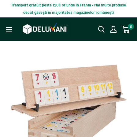
Du-
Transport gratuit peste 120€ oriunde în Franța • Mai multe produse
te
decât găsești în majoritatea magazinelor românești
la
Delumani
0
continut
–
Magazin
românesc
online