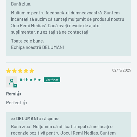
Bună ziua,
Mulțumim pentru feedback-ul dumneavoastră. Suntem
încântați să auzim că sunteți mulțumit de produsul nostru
'Joc Remi Medias'. Dacă aveți nevoie de ajutor
suplimentar, nu ezitați să ne contactați.
Toate cele bune,
Echipa noastră DELUMANI
02/15/2025
Arthur Pim
Remi👍
Perfect.👍
>>
DELUMANI
a răspuns:
Bună ziua! Mulțumim că ați luat timpul să ne lăsați o
recenzie pozitivă pentru Jocul Remi Medias. Suntem