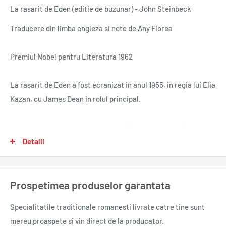
La rasarit de Eden (editie de buzunar) - John Steinbeck
Traducere din limba engleza si note de Any Florea
Premiul Nobel pentru Literatura 1962
La rasarit de Eden a fost ecranizat in anul 1955, in regia lui Elia
Kazan, cu James Dean in rolul principal.
Una dintre capodoperele secolului XX, La rasarit de Eden
reconstruieste povestea biblica a lui Cain si Abel in decorul
Detalii
Vaii Salinas din California. Romanul, a carui actiune se intinde
din timpul Razboiului Civil american pina la sfirsitul Primului
Prospetimea produselor garantata
Razboi Mondial, urmareste conflictele dintre doua generatii de
frati, incepind cu Adam si Charles Trask.
Specialitatile traditionale romanesti
livrate catre tine sunt
mereu proaspete si vin direct de la producator.
„Scriu aceasta carte pentru baietii mei... Le voi istorisi una