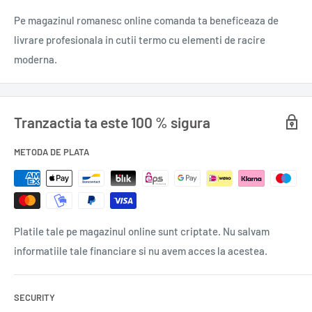
dintre cele mai marete povesti, poate cea mai mare dintre
Pe magazinul romanesc online comanda ta beneficeaza de
toate − o poveste despre bine si rau, despre putere si
livrare profesionala in cutii termo cu elementi de racire
nevolnicie, despre iubire si ura, despre frumusete si
moderna.
hidosenie... este singura carte pe care am scris-o vreodata.”
(John Steinbeck)
Tranzactia ta este 100 % sigura
Colecție: TOP 10+
Număr pagini: 800
METODA DE PLATA
ISBN: 978-973-46-5518-2
Tip ediție: broșată
Format: 106x180
An apariție: 2015
Platile tale pe magazinul online sunt criptate. Nu salvam
0,360 gr.
informatiile tale financiare si nu avem acces la acestea.
SECURITY