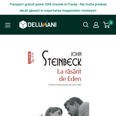
Du-
Transport gratuit peste 120€ oriunde în Franța • Mai multe produse
te
decât găsești în majoritatea magazinelor românești
la
Delumani
0
continut
–
Magazin
românesc
online