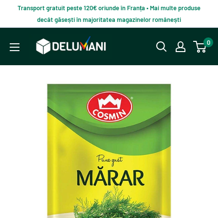
Du-
Transport gratuit peste 120€ oriunde în Franța • Mai multe produse
te
decât găsești în majoritatea magazinelor românești
la
Delumani
0
continut
–
Magazin
românesc
online