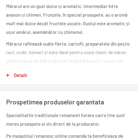
Mărarul are un gust dulce și aromatic, intermediar între
anason și chimen. Frunzele, în special proaspete, au o aromă
mult mai dulce decât fructele uscate. Gustul este aromatic și
ușor amărui, asemănător cu chimenul.
Mărarul rafinează ouăle fierte, cartofii, preparatele din pește,
raci, crabi, homari și este ideal pentru sosul clasic de mărar,
pentru carne de vită și de miel, friptură de porc, coaste de
porc afumate, chifteluțe crocante prăjite. De asemenea,
Detalii
mărarul este folosit la ciorbe, sosuri, dressing-uri de toate
felurile, salate, legume, unt, brânză de vaci.
Florile de mărar sunt utilizate la diverse murături și castraveți
Prospetimea produselor garantata
murați.
Specialitatile traditionale romanesti
livrate catre tine sunt
Mărarul este o verdeață fragilă și delicată, care nu rezistă
mereu proaspete si vin direct de la producator.
unui regim termic susținut. De aceea, se adaugă în preparatele
gătite la sfârșit, chiar înainte de servirea preparatului.
Pe magazinul romanesc online comanda ta beneficeaza de