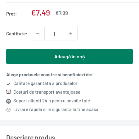
Pret
€7,49
Pret
€7,99
Pret:
normal
redus
Cantitate:
Adaugă în coș
Alege produsele noastre si beneficiezi de:
Calitate garantata a produselor
Costuri de transport avantajoase
Suport clienti 24 h pentru nevoile tale
Livrare rapida si in siguranta la tine acasa
Descriere produs