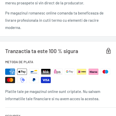
mereu proaspete si vin direct de la producator.
MOD UTILIZARE
Pe magazinul romanesc online comanda ta beneficeaza de
Agitați înainte de utilizare
. Pulverizați interiorul şi exteriorul
livrare profesionala in cutii termo cu elementi de racire
cuptorului cu microunde. Ștergeți foarte bine cu o lavetă
moderna.
curată şi umedă, până se îndepărtează murdăria şi soluţia de
curăţat aplicată, apoi ştergeți foarte bine cu o lavetă curată şi
uscată. Pentru murdăria persistentă lăsați produsul să
Tranzactia ta este 100 % sigura
acţioneze mai mult timp sau repetați operaţia. Nu pulverizați
pe panoul de comandă sau pe sursa de alimentare cu energie
METODA DE PLATA
electică.
Precauţii
: Provoacă iritarea pielii. Provoacă o iritare gravă a
ochilor. Dacă este necesară consultarea medicului, ţineţi la
Platile tale pe magazinul online sunt criptate. Nu salvam
îndemână recipientul sau eticheta produsului. A nu se lăsa la
informatiile tale financiare si nu avem acces la acestea.
îndemâna copiilor. Citiţi eticheta înainte de utilizare.
În caz de contact cu ochii
: clătiţi cu atenţie cu apă timp de