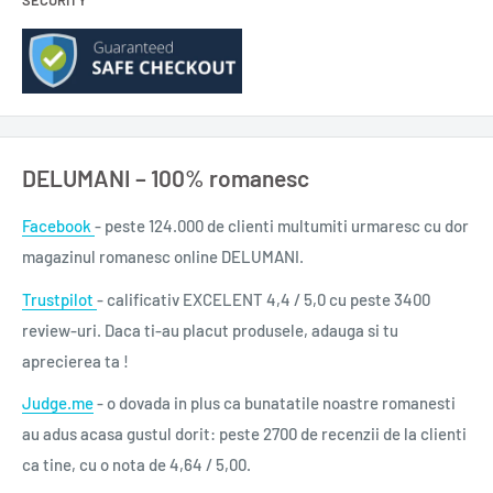
SECURITY
mai multe minute. Scoateţi lentilele de contact, dacă este
cazul şi dacă acest lucru se poate face cu uşurinţă.Continuaţi
să clătiţi. Purtaţi mănuşi de protecţie.
LISTĂ INGREDIENTE
Aqua, Pentasodium Triphosphate, Sodium Hydroxide, Sodium
DELUMANI – 100% romanesc
Laureth Sulfate, Parfum, Limonene, Linalool
Rareori lista de ingrediente poate fi modificată. Consultă
Facebook
- peste 124.000 de clienti multumiti urmaresc cu dor
ingredientele listate pe eticheta produsului achiziționat.
magazinul romanesc online DELUMANI.
0,500 l.
Trustpilot
- calificativ EXCELENT 4,4 / 5,0 cu peste 3400
review-uri. Daca ti-au placut produsele, adauga si tu
aprecierea ta !
Judge.me
- o dovada in plus ca bunatatile noastre romanesti
au adus acasa gustul dorit: peste 2700 de recenzii de la clienti
ca tine, cu o nota de 4,64 / 5,00.