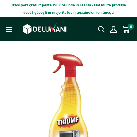
Du-
Transport gratuit peste 120€ oriunde în Franța • Mai multe produse
te
decât găsești în majoritatea magazinelor românești
la
Delumani
0
continut
–
Magazin
românesc
online