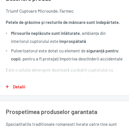
Triumf Cuptoare Microunde, Farmec
Petele de grăsime şi resturile de mâncare sunt îndepărtate.
Mirosurile neplăcute sunt înlăturate
, ambianța din
interiorul cuptorului este
împrospătată
Pulverizatorul este dotat cu element de
siguranță pentru
copii
, pentru a fi protejați împotriva deschiderii accidentale
Este o soluție detergent destinată curăţării cuptorului cu
microunde (interior și exterior). Îndepărtează reziduurile
rezultate din evaporare, stropii, resturile de mâncare etc.
Detalii
Înlătură mirosurile neplăcute și împrospătează ambianța din
interiorul cuptorului.
Prospetimea produselor garantata
Produsul este recomandat pentru
cuptoare microunde, vase
emailate, sticlă termorezistentă
etc.
Specialitatile traditionale romanesti
livrate catre tine sunt