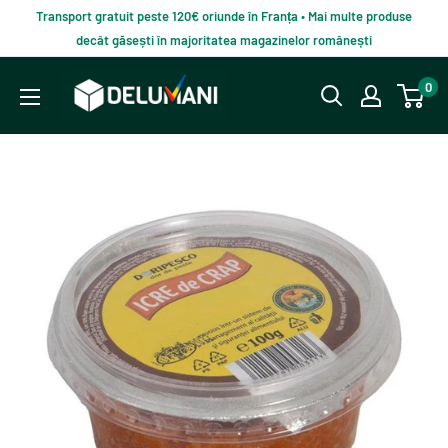
Du-
Transport gratuit peste 120€ oriunde în Franța • Mai multe produse
te
decât găsești în majoritatea magazinelor românești
la
Delumani
0
continut
–
Magazin
românesc
online