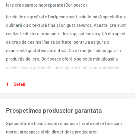
Icre crap sarate nepreparate (Doripesco)
Icrele de crap sărate Doripesco sunt o delicioasă specialitate
culinară cu o textură fină și un gust savuros. Aceste icre sunt
realizate din icre proaspete de crap, culese cu grijă din specii
de crap de cea mai înaltă calitate, pentru a asigura o
experiență gustativă autentică. Cu o tradiție îndelungată în
producția de icre, Doripesco oferă o selecție minuțioasă a
icrelor de crap, transformate apoi într-un produs deosebit.
Icrele de crap sărate Doripesco sunt preparate cu atenție la
Detalii
detalii și sunt asezonate cu sarea potrivită, ceea ce le conferă
o savoare echilibrată și un gust delicios. Textura lor este
Prospetimea produselor garantata
cremoasă și netedă, făcându-le ideale pentru a fi răspândite
pe felii de pâine proaspătă sau crackers. Ele pot fi, de
Specialitatile traditionale romanesti
livrate catre tine sunt
asemenea, folosite ca ingredient în diverse rețete culinare
mereu proaspete si vin direct de la producator.
pentru a adăuga un plus de aromă.