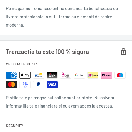
Pe magazinul romanesc online comanda ta beneficeaza de
Aceste icre sunt o alegere excelentă pentru a însoți aperitivele
livrare profesionala in cutii termo cu elementi de racire
sau a fi parte dintr-un mic dejun gourmet. Icrele de crap
moderna.
sărate Doripesco reprezintă o explozie de arome marine,
aducând savoarea și prospețimea direct pe masa dvs. Cu o
tradiție de calitate și grijă în producție, aceste icre sărate sunt
Tranzactia ta este 100 % sigura
o alegere de încredere pentru cei care apreciază gustul
METODA DE PLATA
autentic al icrelor de crap de cea mai bună calitate.
Ingrediente: icre crap 90%, sare 10%.
0,100 kg.
Platile tale pe magazinul online sunt criptate. Nu salvam
informatiile tale financiare si nu avem acces la acestea.
SECURITY