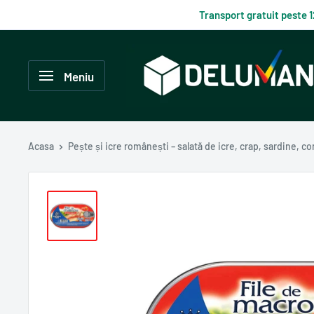
Du-
Transport gratuit peste 
te
la
Delumani
continut
–
Meniu
Magazin
românesc
online
Acasa
Pește și icre românești – salată de icre, crap, sardine, c