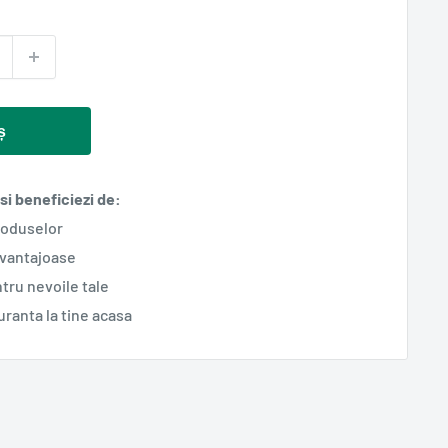
ș
i beneficiezi de:
roduselor
avantajoase
tru nevoile tale
guranta la tine acasa