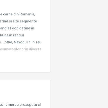
de carne din Romania,
erind si alte segmente
andia Food detine in
 buna in randul
, Lotka, Navodul plin sau
onsumatorilor prin diverse
ste pentru a satisface si
stora oferindu-le cel mai
t (Scomber Colias) 50%,
pastă de ardei, ulei
e sunt mereu proaspete si
imente). Conținutul în