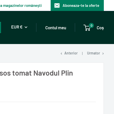
tea magazinelor românești
Aboneaza-te la oferte
0
EUR €
Contul meu
Coș
Anterior
Urmator
 sos tomat Navodul Plin