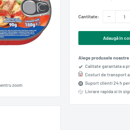
redus
Cantitate:
Adaugă în co
Alege produsele noastre s
Calitate garantata a p
Costuri de transport 
Suport clienti 24 h pen
pentru zoom
Livrare rapida si in si