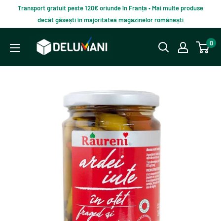
Du-
Transport gratuit peste 120€ oriunde în Franța • Mai multe produse
te
decât găsești în majoritatea magazinelor românești
la
Delumani
0
continut
–
Magazin
românesc
online