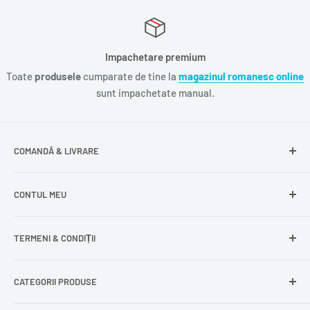
Impachetare premium
Toate
produsele
cumparate de tine la
magazinul romanesc online
sunt impachetate manual.
COMANDĂ & LIVRARE
Întrebări frecvente
CONTUL MEU
Livrare gratuită
Livrare în Europa
Intră în cont
TERMENI & CONDIȚII
Comenzile mele
Modificare adresă
Politica de confidențialitate
CATEGORII PRODUSE
Cont nou
Politica de returnare
Recuperează parola
Termeni și condiții
Produse din carne