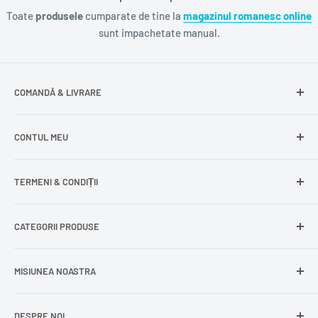
Toate
produsele
cumparate de tine la
magazinul romanesc online
sunt impachetate manual.
COMANDĂ & LIVRARE
Întrebări frecvente
CONTUL MEU
Livrare gratuită
Livrare în Europa
Intră în cont
TERMENI & CONDIȚII
Comenzile mele
Modificare adresă
Politica de confidențialitate
CATEGORII PRODUSE
Cont nou
Politica de returnare
Recuperează parola
Termeni și condiții
Produse din carne
MISIUNEA NOASTRA
Comandă ca oaspete
Politica de expediere
Dulciuri și snacks
Delogare
Impressum
Conserve și murături
DESPRE NOI