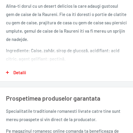
Alina-ti dorul cu un desert delicios la care adaugi gustosul
gem de caise de la Raureni. Fie ca iti doresti o portie de clatite
cu gem de caise, prajitura de casa cu gem de caise sau piersici
umplute, gemul de caise de la Raureni iti va fi mereu un sprijin
de nadejde.
Ingrediente: Caise, zahăr, sirop de glucoză, acidifiant: acid
citric, agent gelifiant: pectină.
Produs preparat cu 65g de fructe pentru 100g produs finit.
Detalii
Conţinut total de zaharuri: 60g pentru 100g produs finit.
Produs pasteurizat.
0,370 kg.
Prospetimea produselor garantata
Specialitatile traditionale romanesti
livrate catre tine sunt
mereu proaspete si vin direct de la producator.
Pe magazinul romanesc online comanda ta beneficeaza de