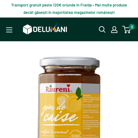
Du-
Transport gratuit peste 120€ oriunde în Franța • Mai multe produse
te
decât găsești în majoritatea magazinelor românești
la
Delumani
0
continut
–
Magazin
românesc
online