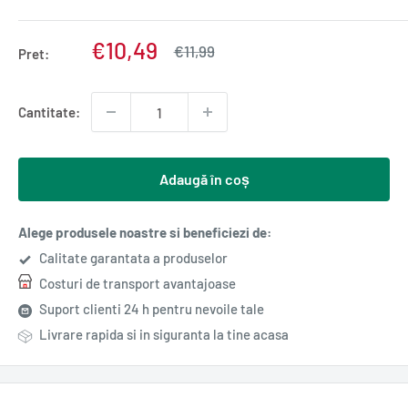
Pret
€10,49
Pret
€11,99
Pret:
normal
redus
Cantitate:
Adaugă în coș
Alege produsele noastre si beneficiezi de:
Calitate garantata a produselor
Costuri de transport avantajoase
Suport clienti 24 h pentru nevoile tale
Livrare rapida si in siguranta la tine acasa