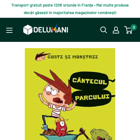
Du-
Transport gratuit peste 120€ oriunde în Franța • Mai multe produse
te
decât găsești în majoritatea magazinelor românești
la
Delumani
0
continut
–
Magazin
românesc
online