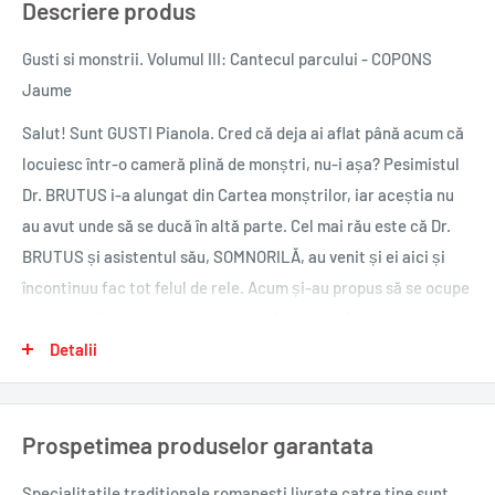
Descriere produs
Gusti si monstrii. Volumul III: Cantecul parcului - COPONS
Jaume
Salut! Sunt GUSTI Pianola. Cred că deja ai aflat până acum că
locuiesc într‑o cameră plină de monștri, nu‑i așa? Pesimistul
Dr. BRUTUS i‑a alungat din Cartea monștrilor, iar aceștia nu
au avut unde să se ducă în altă parte. Cel mai rău este că Dr.
BRUTUS și asistentul său, SOMNORILĂ, au venit și ei aici și
încontinuu fac tot felul de rele. Acum și‑au propus să se ocupe
de construirea unui centru comercial mega gigant, care va
șterge de pe hartă parcul din VIFORENI, orașul nostru. Din
Detalii
fericire, PICTORELA, ajutată de pensulele ei, și OCTOSOL, cu
chitara sa, vor face în așa fel încât Dr. BRUTUS să eșueze.
Prospetimea produselor garantata
Aventuri și încurcături garantate!
Autor: COPONS Jaume
Specialitatile traditionale romanesti
livrate catre tine sunt