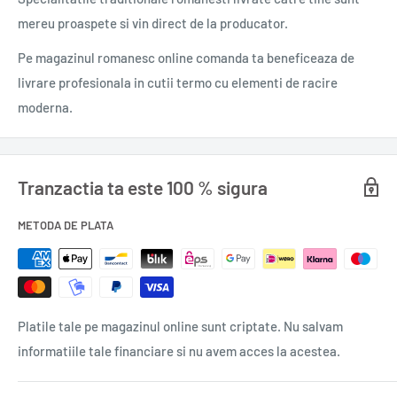
Domeniu: Literatură pentru copii & Adolescenți
mereu proaspete si vin direct de la producator.
Colecție: GUSTI ŞI MONŞTRII
Pe magazinul romanesc online comanda ta beneficeaza de
Traducator: Cătălina Constantinescu
livrare profesionala in cutii termo cu elementi de racire
Ilustrator: Liliana Fortuny
moderna.
Dată apariție: 11-2021
Nr. pagini: 152
Format: 14.5x21
Tranzactia ta este 100 % sigura
ISBN: 978-973-47-3505-1
Titlu original La canción del parque
METODA DE PLATA
0,320 kg
Platile tale pe magazinul online sunt criptate. Nu salvam
informatiile tale financiare si nu avem acces la acestea.