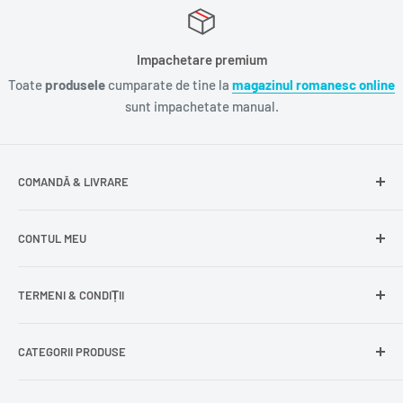
Impachetare premium
Toate
produsele
cumparate de tine la
magazinul romanesc online
sunt impachetate manual.
COMANDĂ & LIVRARE
Întrebări frecvente
CONTUL MEU
Livrare gratuită
Livrare în Europa
Intră în cont
TERMENI & CONDIȚII
Comenzile mele
Modificare adresă
Politica de confidențialitate
CATEGORII PRODUSE
Cont nou
Politica de returnare
Recuperează parola
Termeni și condiții
Produse din carne