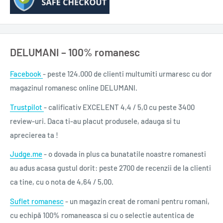
ani în urmă, nu crezusem cu adevărat că această zi o să vină.
Acum, la șaptesprezece ani de la moartea tatei, îi îndeplineam
dorința. Dacă îl voi visa vreodată, voi fi nespus de fericită să îi
DELUMANI – 100% romanesc
spun că nu am dat greș și că mi-am ținut făgăduiala de a avea
grijă de familia mea.“
Facebook
- peste 124.000 de clienti multumiti urmaresc cu dor
magazinul romanesc online DELUMANI.
Data apariției
8 iun. 2021
Trustpilot
- calificativ EXCELENT 4,4 / 5,0 cu peste 3400
Titlu original
Empress of the Bright Moon
review-uri. Daca ti-au placut produsele, adauga si tu
aprecierea ta !
ISBN
978-606-43-1173-3
Judge.me
Cod bară
- o dovada in plus ca bunatatile noastre romanesti
9786064311733
au adus acasa gustul dorit: peste 2700 de recenzii de la clienti
Autor
Weina Dai Randel
ca tine, cu o nota de 4,64 / 5,00.
Traducător
Dorina Tătăran
Suflet romanesc
- un magazin creat de romani pentru romani,
Editura
Nemira
cu echipă 100% romaneasca si cu o selectie autentica de