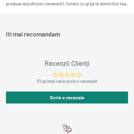
Colecția
Damen Tango
produse autohtone romanesti, livrate cu grija la domiciliul tau.
Format
Paperback
Dimensiuni
130 x 200 mm
Nr. pagini
440
Iti mai recomandam
Număr volume
1
Greutate (kg)
0.3820
Recenzii Clienți
Fii primul care scrie o recenzie
Scrie o recenzie