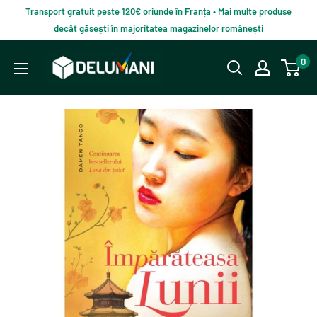
Du-
Transport gratuit peste 120€ oriunde în Franța • Mai multe produse
te
decât găsești în majoritatea magazinelor românești
la
Delumani
0
continut
–
Magazin
românesc
online