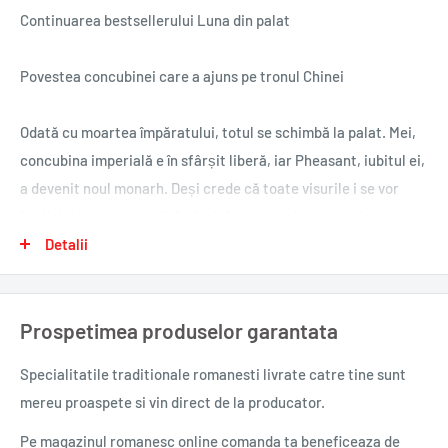
Continuarea bestsellerului Luna din palat
Povestea concubinei care a ajuns pe tronul Chinei
Odată cu moartea împăratului, totul se schimbă la palat. Mei,
concubina imperială e în sfârșit liberă, iar Pheasant, iubitul ei,
a devenit noul monarh. Deși crede că toate visurile i se vor
împlini, tânăra este silită să o înfrunte pe dușmana ei de
moarte, Doamna Wang, puternica și imprevizibila soție a lui
Detalii
Pheasant. Lupta dintre cele două femei va decide nu doar
viitorul lor, ci și pe al imperiului.
Prospetimea produselor garantata
Numai trecând peste toate obstacolele, Mei va reuși să-și
Specialitatile traditionale romanesti
livrate catre tine sunt
împlinească destinul și să devină cea mai puternică femeie din
mereu proaspete si vin direct de la producator.
istoria Chinei.
Pe magazinul romanesc online comanda ta beneficeaza de