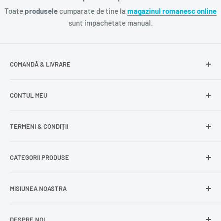
Toate
produsele
cumparate de tine la
magazinul romanesc online
sunt impachetate manual.
COMANDĂ & LIVRARE
Întrebări frecvente
CONTUL MEU
Livrare gratuită
Livrare în Europa
Intră în cont
TERMENI & CONDIȚII
Comenzile mele
Modificare adresă
Politica de confidențialitate
CATEGORII PRODUSE
Cont nou
Politica de returnare
Recuperează parola
Termeni și condiții
Produse din carne
MISIUNEA NOASTRA
Comandă ca oaspete
Politica de expediere
Dulciuri și snacks
Delogare
Impressum
Conserve și murături
DESPRE NOI