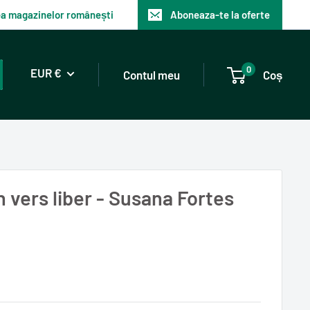
tea magazinelor românești
Aboneaza-te la oferte
0
EUR €
Contul meu
Coș
n vers liber - Susana Fortes