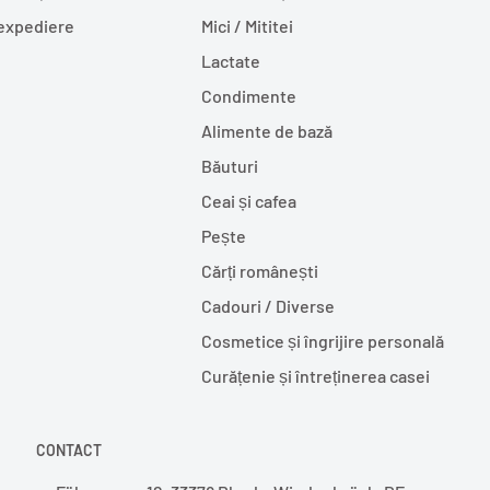
 expediere
Mici / Mititei
Lactate
Condimente
Alimente de bază
Băuturi
Ceai și cafea
Pește
Cărți românești
Cadouri / Diverse
Cosmetice și îngrijire personală
Curățenie și întreținerea casei
CONTACT