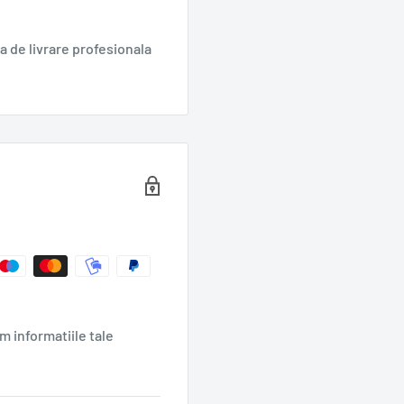
ate costa viața, iar pentru
r 1930.
 de livrare profesionala
m informatiile tale