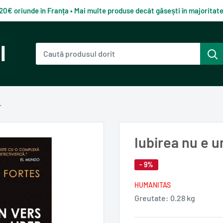
120€ oriunde în Franța • Mai multe produse decât găsești în majorita
.
Iubirea nu e u
- 9%
HUMANITAS
Greutate:
0.28 kg