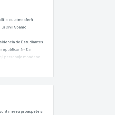
litic, cu atmosferă
ui Civil Spaniol.
esidencia de Estudiantes
ă republicană – Dalí,
ri și personaje mondene.
 de literatură spaniolă,
ști și întreprinzători, de
rofesorul Álvaro Díaz-
otul se află, cei doi își
ă. Până când, într-un
rtea acestuia începe să o
și de alcov, sub ochiul
e sunt mereu proaspete si