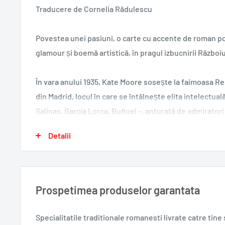
Traducere de Cornelia Rădulescu
Povestea unei pasiuni, o carte cu accente de roman po
glamour și boemă artistică, în pragul izbucnirii Războiul
În vara anului 1935, Kate Moore sosește la faimoasa R
din Madrid, locul în care se întâlnește elita intelectual
Salinas, García Lorca, Buñuel –, anturată de admirato
Tânăra americană, care dorește să-și continue studiile
Detalii
cunoaște aici o lume de revoluționari și visători, de arti
idealiști și ariviști. Dar cel mai mult o va impresiona p
Ugarte, iar atracția va fi reciprocă. Într-un oraș în care t
trăiesc iubirea clandestină cu îndrăzneală și nonșalanț
Prospetimea produselor garantata
canal de irigații, apare cadavrul unui student, iar moa
obsedeze pe Kate. Întunecată de crimă, intrigi de stat 
Specialitatile traditionale romanesti
livrate catre tin