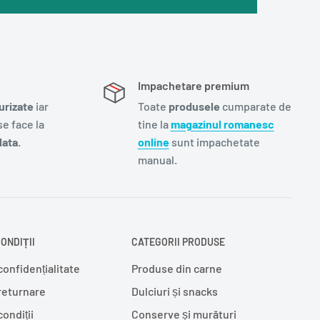
Impachetare premium
urizate
iar
Toate
produsele
cumparate de
e face la
tine la
magazinul romanesc
ata.
online
sunt impachetate
manual.
ONDIȚII
CATEGORII PRODUSE
confidențialitate
Produse din carne
 returnare
Dulciuri și snacks
condiții
Conserve și murături