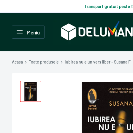
Du-
Transport gratuit peste 
te
la
Delumani
continut
–
Meniu
Magazin
românesc
online
Acasa
Toate produsele
Iubirea nu e un vers liber - Susana F..