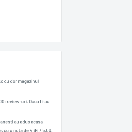
sc cu dor magazinul
00 review-uri. Daca ti-au
manesti au adus acasa
e, cu o nota de 4,64 / 5,00.