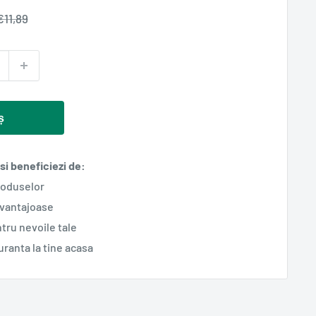
Pret
€11,89
normal
ș
i beneficiezi de:
roduselor
avantajoase
tru nevoile tale
guranta la tine acasa