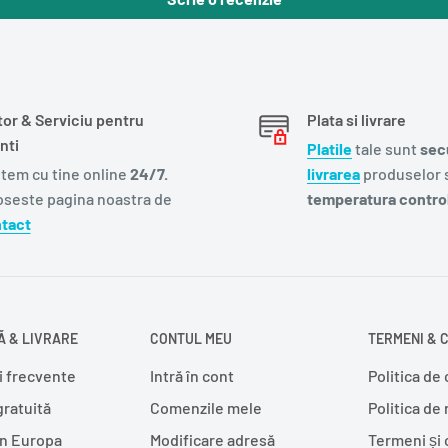
tor & Serviciu pentru
Plata si livrare
nti
Platile
tale sunt
sec
tem cu tine online
24/7.
livrarea
produselor s
oseste pagina noastra de
temperatura control
tact
 & LIVRARE
CONTUL MEU
TERMENI & C
i frecvente
Intră în cont
Politica de 
gratuită
Comenzile mele
Politica de
în Europa
Modificare adresă
Termeni și 