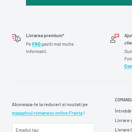
Livrarea premium*
Aju
clie
Pe
FAQ
gasiti mai multe
informatii.
Sun
Fol
Con
COMANDĂ
Aboneaza-te la reduceri si noutati pe
Întrebăr
magazinul romanesc online Franta
!
Livrare 
Livrare 
Emailul tau