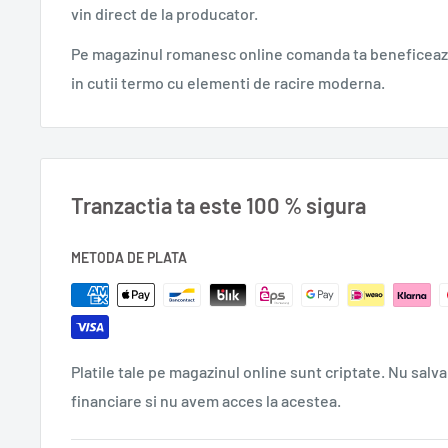
atent al poliției politice, povestea lor de dragoste îi po
vin direct de la producator.
supraviețuire se plătește un preț imens în Spania anilo
Pe magazinul romanesc online comanda ta beneficeaza
Titlu: Iubirea nu e un vers liber
in cutii termo cu elementi de racire moderna.
An apariție: 2021
Ediție: I
Pagini: 248
Format: 13x20 cm
Tranzactia ta este 100 % sigura
ISBN: 978-606-779-852-4
Colecție: Raftul Denisei
METODA DE PLATA
Domeniu: literatură
Autor: Susana Fortes
Traducere: Cornelia Rădulescu
Platile tale pe magazinul online sunt criptate. Nu salva
0,280 g
financiare si nu avem acces la acestea.