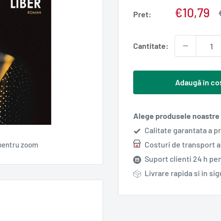
Pret
€10,79
Pret:
redus
Cantitate:
Adaugă în co
Alege produsele noastre s
Calitate garantata a p
Costuri de transport 
pentru zoom
Suport clienti 24 h pen
Livrare rapida si in si