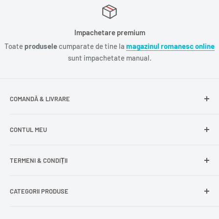
Impachetare premium
Toate
produsele
cumparate de tine la
magazinul romanesc online
sunt impachetate manual.
COMANDĂ & LIVRARE
Întrebări frecvente
CONTUL MEU
Livrare gratuită
Livrare în Europa
Intră în cont
TERMENI & CONDIȚII
Comenzile mele
Modificare adresă
Politica de confidențialitate
CATEGORII PRODUSE
Cont nou
Politica de returnare
Recuperează parola
Termeni și condiții
Produse din carne