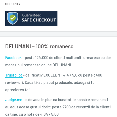
SECURITY
răceala clinică a consemnării specialistului ne dezvăluie o
dramă care nu este doar personală. Ca atâtea alte fete, Kim
Jiyeong nu ar fi trebuit să se nască. Pentru că era fată, și-a
dezamăgit părinții în clipa când a venit pe lume. Pentru că era
fată, la școală și la facultate a fost tratată altfel decât colegii
săi, exact cum i s-a întâmplat după absolvire, când și-a găsit o
DELUMANI – 100% romanesc
slujbă. Mai târziu și-a asumat rolul de mamă și s-a dedicat
Facebook
- peste 124.000 de clienti multumiti urmaresc cu dor
copilului, sacrificându-și cariera. Și atunci, să fie „nebunia“ lui
magazinul romanesc online DELUMANI.
Kim Jiyeong o exprimare exacerbată a ceea ce simt toate
celelalte femei?
Trustpilot
- calificativ EXCELENT 4,4 / 5,0 cu peste 3400
review-uri. Daca ti-au placut produsele, adauga si tu
Titlu: Kim Jiyeong, născută în 1982
aprecierea ta !
An apariție: 2021
Ediție: I
Judge.me
- o dovada in plus ca bunatatile noastre romanesti
Pagini: 196
au adus acasa gustul dorit: peste 2700 de recenzii de la clienti
Format: 13x20 cm
ca tine, cu o nota de 4,64 / 5,00.