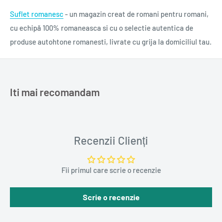
ISBN: 978-606-779-808-1
Suflet romanesc
- un magazin creat de romani pentru romani,
Colecție: Raftul Denisei
cu echipă 100% romaneasca si cu o selectie autentica de
Domeniu: literatură
produse autohtone romanesti, livrate cu grija la domiciliul tau.
Autor: Cho Nam-joo
Traducere: Diana Yüksel
0,260 g
Iti mai recomandam
Recenzii Clienți
Fii primul care scrie o recenzie
Scrie o recenzie