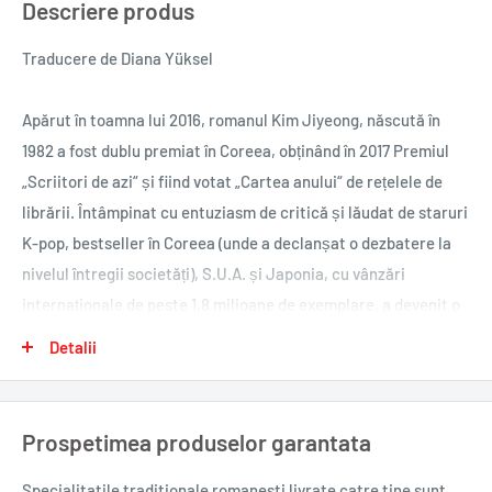
Descriere produs
Traducere de Diana Yüksel
Apărut în toamna lui 2016, romanul Kim Jiyeong, născută în
1982 a fost dublu premiat în Coreea, obținând în 2017 Premiul
„Scriitori de azi“ și fiind votat „Cartea anului“ de rețelele de
librării. Întâmpinat cu entuziasm de critică și lăudat de staruri
K-pop, bestseller în Coreea (unde a declanșat o dezbatere la
nivelul întregii societăți), S.U.A. și Japonia, cu vânzări
internaționale de peste 1,8 milioane de exemplare, a devenit o
carte-cult. În 2020, romanul a fost nominalizat, în S.U.A., la
Detalii
National Book Award for Translated Literature, iar în Franța, la
Prix Émile-Guimet de littérature asiatique. Este tradus în
peste 20 de țări. A fost ecranizat în 2019, filmul fiind la rândul
Prospetimea produselor garantata
lui un succes de box office.
Specialitatile traditionale romanesti
livrate catre tine sunt