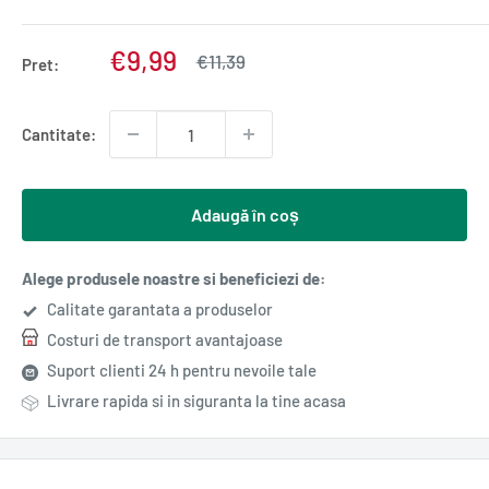
Pret
€9,99
Pret
€11,39
Pret:
normal
redus
Cantitate:
Adaugă în coș
Alege produsele noastre si beneficiezi de:
Calitate garantata a produselor
Costuri de transport avantajoase
Suport clienti 24 h pentru nevoile tale
Livrare rapida si in siguranta la tine acasa