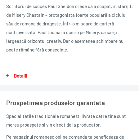
Scriitorul de succes Paul Sheldon crede că a scăpat, în sfârșit,
de Misery Chastain – protagonista foarte populară a ciclului
său de romane de dragoste. Într-o mișcare de carieră
controversată, Paul tocmai a ucis-o pe Misery, ca să-și
lărgească orizontul creativ. Dar o asemenea schimbare nu
poate rămâne fără consecințe.
După un accident de mașină aproape fatal, scriitorul rămâne
imobilizat și se află la mila salvatoarei lui, care promite să-l
Detalii
readucă la viață – cea mai înfocată fană a sa, Annie Wilkes.
Însă Annie e furioasă pentru ce i-a făcut Paul lui Misery și îi
Prospetimea produselor garantata
cere să reabiliteze personajul într-un nou roman, scris sub
îndrumarea ei.
Specialitatile traditionale romanesti
livrate catre tine sunt
mereu proaspete si vin direct de la producator.
Scriitorul devine prizonierul propriei ficțiuni, iar torționarul
este cititorul său cel mai entuziast. Curând, tensiunea atinge
Pe magazinul romanesc online comanda ta beneficeaza de