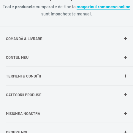
Toate
produsele
cumparate de tine la
magazinul romanesc online
sunt impachetate manual.
COMANDĂ & LIVRARE
Întrebări frecvente
CONTUL MEU
Livrare gratuită
Livrare în Europa
Intră în cont
TERMENI & CONDIȚII
Comenzile mele
Modificare adresă
Politica de confidențialitate
CATEGORII PRODUSE
Cont nou
Politica de returnare
Recuperează parola
Termeni și condiții
Produse din carne
MISIUNEA NOASTRA
Comandă ca oaspete
Politica de expediere
Dulciuri și snacks
Delogare
Impressum
Conserve și murături
DESPRE NOI