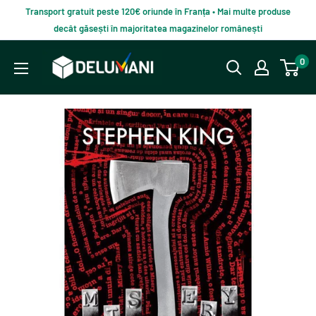
Du-
Transport gratuit peste 120€ oriunde în Franța • Mai multe produse
te
decât găsești în majoritatea magazinelor românești
la
Delumani
0
continut
–
Magazin
românesc
online