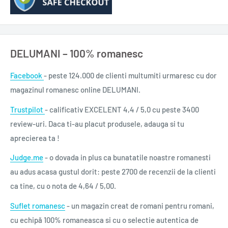
Annie, m-aș bucura să ți-o dăruiesc. Și a apăsat pe ambele
trăgace.
DELUMANI – 100% romanesc
El a tresărit, așteptându-se ca pușca să se declanșeze. Dar
Annie nu era acolo, desigur; mintea lui deja recunoscuse visul.
Facebook
- peste 124.000 de clienti multumiti urmaresc cu dor
Nu era un vis – era un avertisment. Se putea întoarce oricând.
magazinul romanesc online DELUMANI.
Oricând. Nuanța luminii ce răzbătea prin ușa pe jumătate
Trustpilot
- calificativ EXCELENT 4,4 / 5,0 cu peste 3400
deschisă a băii se schimbase, devenise mai strălucitoare.
review-uri. Daca ti-au placut produsele, adauga si tu
Părea lumina amiezii. Își dorea să audă ceasul bătând ca să-și
aprecierea ta !
dea seama cât de aproape era de realitate, dar acesta tăcea
cu încăpățânare.“
Judge.me
- o dovada in plus ca bunatatile noastre romanesti
au adus acasa gustul dorit: peste 2700 de recenzii de la clienti
ca tine, cu o nota de 4,64 / 5,00.
Data apariției
14 dec. 2020
Suflet romanesc
- un magazin creat de romani pentru romani,
Titlu original
Misery
cu echipă 100% romaneasca si cu o selectie autentica de
ISBN
978-606-43-0979-2