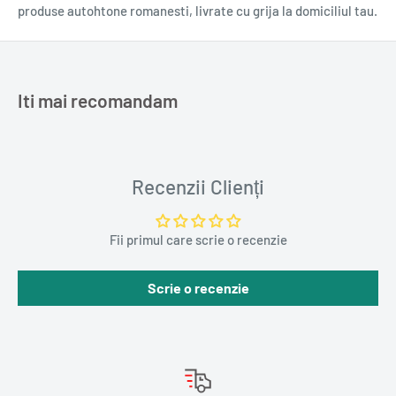
produse autohtone romanesti, livrate cu grija la domiciliul tau.
Cod bară
9786064309792
Autor
Stephen King
Traducător
Oana Dușmănescu
Iti mai recomandam
Editura
Nemira
Imprint
Armada
Colecția
Armada
Recenzii Clienți
Format
Paperback
Fii primul care scrie o recenzie
Dimensiuni
130 x 200 mm
Nr. pagini
356
Scrie o recenzie
Număr volume
1
Greutate (kg)
0.3380