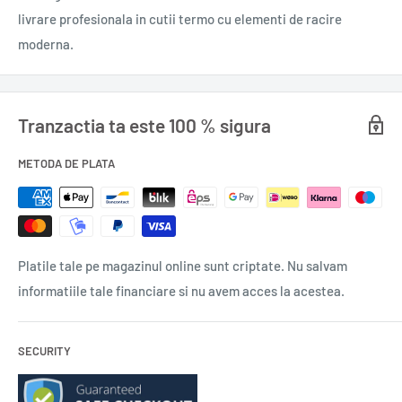
cote insuportabile și devine limpede că sfârșitul cărții va fi și
livrare profesionala in cutii termo cu elementi de racire
sfârșitul unuia dintre cei doi.
moderna.
„Un Stephen King clasic, plin de întorsături de situație și de
suspans pur.“
Tranzactia ta este 100 % sigura
The Boston Globe
METODA DE PLATA
„Stephen King în mare vervă, pe terenul său favorit… un roman
cu adevărat înfricoșător.“
USA Today
Platile tale pe magazinul online sunt criptate. Nu salvam
informatiile tale financiare si nu avem acces la acestea.
„I-a auzit glasul, trezindu-l din ceață. A deschis ochii și a
văzut-o îndreptând o armă spre el. Ochii îi sclipeau de furie.
Saliva îi lucea pe dinți.
SECURITY
– Dacă-ți dorești cu atâta disperare libertatea, Paul, a spus