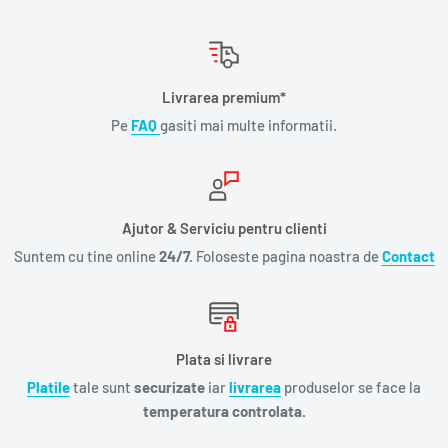
Traducător
Ana-Veronica Mircea
Editura
Nemira
Imprint
Armada
Livrarea premium*
Colecția
Armada
Pe
FAQ
gasiti mai multe informatii.
Format
Paperback
Dimensiuni
130 x 200 mm
Nr. pagini
416
Ajutor & Serviciu pentru clienti
Număr volume
1
Suntem cu tine online
24/7.
Foloseste pagina noastra de
Contact
Greutate (kg)
0.3070
Plata si livrare
Platile
tale sunt
securizate
iar
livrarea
produselor se face la
temperatura controlata.