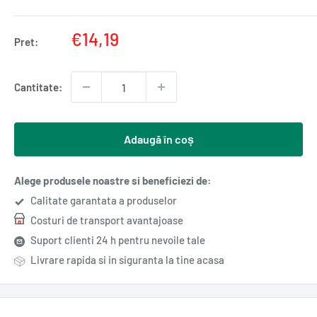
Pret
€14,19
Pret:
redus
Cantitate:
Adaugă în coș
Alege produsele noastre si beneficiezi de:
Calitate garantata a produselor
Costuri de transport avantajoase
Suport clienti 24 h pentru nevoile tale
Livrare rapida si in siguranta la tine acasa