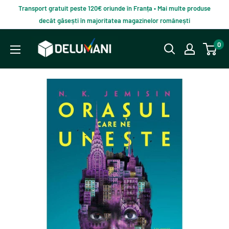
Du-
Transport gratuit peste 120€ oriunde în Franța • Mai multe produse
te
decât găsești în majoritatea magazinelor românești
la
Delumani
0
continut
–
Magazin
românesc
online