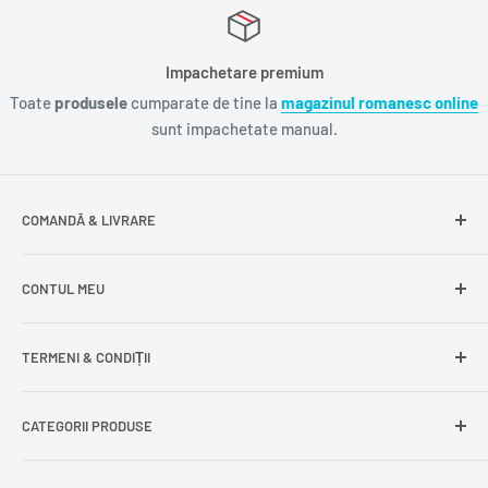
Impachetare premium
Toate
produsele
cumparate de tine la
magazinul romanesc online
sunt impachetate manual.
COMANDĂ & LIVRARE
Întrebări frecvente
CONTUL MEU
Livrare gratuită
Livrare în Europa
Intră în cont
TERMENI & CONDIȚII
Comenzile mele
Modificare adresă
Politica de confidențialitate
CATEGORII PRODUSE
Cont nou
Politica de returnare
Recuperează parola
Termeni și condiții
Produse din carne