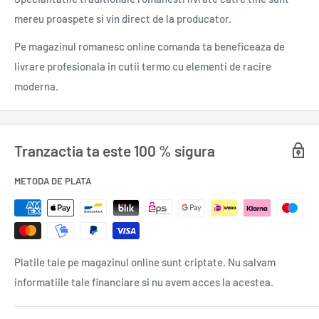
mereu proaspete si vin direct de la producator.
Fiecare oraș are, totodată, și o parte întunecată. Un rău vechi,
neliniștit zace sub pământ, amenințând să distrugă orașul, iar
Pe magazinul romanesc online comanda ta beneficeaza de
cei cinci protectori ai săi trebuie să facă echipă și să-l
livrare profesionala in cutii termo cu elementi de racire
oprească, o dată pentru totdeauna.
moderna.
RECOMANDĂRI
Tranzactia ta este 100 % sigura
„Un roman fantasy absolut splendid.“
METODA DE PLATA
Neil Gaiman
„Cea mai premiată scriitoare de fantasy și science fiction din
generația ei. Jemisin poate să scrie despre orice.“
Platile tale pe magazinul online sunt criptate. Nu salvam
New York Times
informatiile tale financiare si nu avem acces la acestea.
„O originală scrisoare de dragoste pentru New York, cu mize