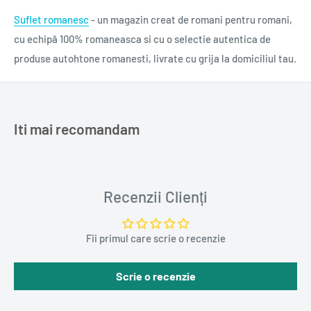
pentru cât de neconvenționale sunt, pentru cum întâmplările
Suflet romanesc
- un magazin creat de romani pentru romani,
se derulează simultan, cu supereroi care abia își cunosc
cu echipă 100% romaneasca si cu o selectie autentica de
puterile și o poveste de dragoste pentru un oraș viu.
produse autohtone romanesti, livrate cu grija la domiciliul tau.
Anthony (Goodreads): Jemisin trece printr-un filtru foarte
uman și progresist despre reuniunea unor străini care trebuie
să înfrângă un Dușman, mitologia lui Lovecraft sau
Iti mai recomandam
stereotipurile despre New York.
Data apariției
17 nov. 2020
Recenzii Clienți
Titlu original
The City We Became
Fii primul care scrie o recenzie
ISBN
978-606-43-0972-3
Cod bară
9786064309723
Scrie o recenzie
Autor
N.K. Jemisin