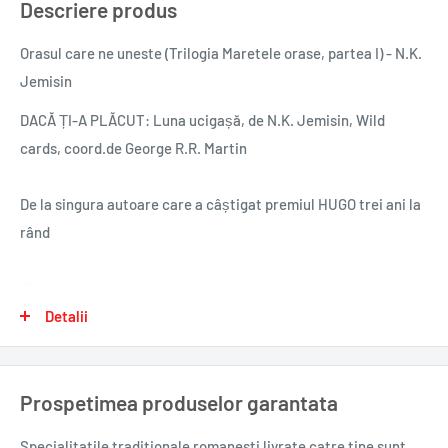
Descriere produs
Orasul care ne uneste (Trilogia Maretele orase, partea I) - N.K.
Jemisin
DACĂ ȚI-A PLĂCUT: Luna ucigașă, de N.K. Jemisin, Wild
cards, coord.de George R.R. Martin
De la singura autoare care a câștigat premiul HUGO trei ani la
rând
Cinci newyorkezi trebuie să-și unească forțele ca să-și apere
orașul.
Detalii
Pentru că orice oraș este însuflețit. Unele suflete sunt
Prospetimea produselor garantata
străvechi ca miturile, altele sunt tinere și crude ca niște copii
care se joacă. New Yorkul are șase.
Specialitatile traditionale romanesti
livrate catre tine sunt