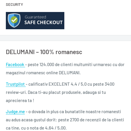
universale. Un mare deget mijlociu arătat lui Lovecraft, cu
SECURITY
multă emoție, creativitate, inteligență și umor. O alegorie
actuală.“
Rebecca Roanhorse
„Deși e un fantasy, multe aspecte ale poveștii vin din realități
DELUMANI – 100% romanesc
contemporane. Un roman crud, poetic, fără compromisuri.”
Kirkus
Facebook
- peste 124.000 de clienti multumiti urmaresc cu dor
magazinul romanesc online DELUMANI.
„Recomandat celor care vor să citească cel mai original și
Trustpilot
- calificativ EXCELENT 4,4 / 5,0 cu peste 3400
puternic fantasy de azi.”
review-uri. Daca ti-au placut produsele, adauga si tu
Booklist
aprecierea ta !
CE SPUN CITITORII
Judge.me
- o dovada in plus ca bunatatile noastre romanesti
au adus acasa gustul dorit: peste 2700 de recenzii de la clienti
Alix (Goodreads): Nu veți fi pregătiți pentru istețimea ideilor,
ca tine, cu o nota de 4,64 / 5,00.