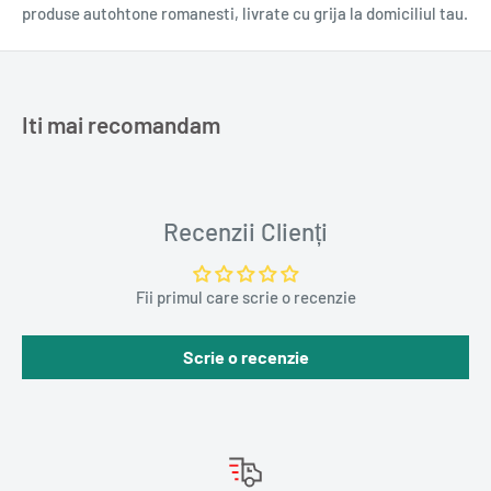
2022
produse autohtone romanesti, livrate cu grija la domiciliul tau.
ISBN
9786069639382
0,160 kg.
Iti mai recomandam
Recenzii Clienți
Fii primul care scrie o recenzie
Scrie o recenzie