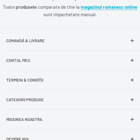
Toate
produsele
cumparate de tine la
magazinul romanesc online
sunt impachetate manual.
COMANDĂ & LIVRARE
Întrebări frecvente
CONTUL MEU
Livrare gratuită
Livrare în Europa
Intră în cont
TERMENI & CONDIȚII
Comenzile mele
Modificare adresă
Politica de confidențialitate
CATEGORII PRODUSE
Cont nou
Politica de returnare
Recuperează parola
Termeni și condiții
Produse din carne
MISIUNEA NOASTRA
Comandă ca oaspete
Politica de expediere
Dulciuri și snacks
Delogare
Impressum
Conserve și murături
DESPRE NOI