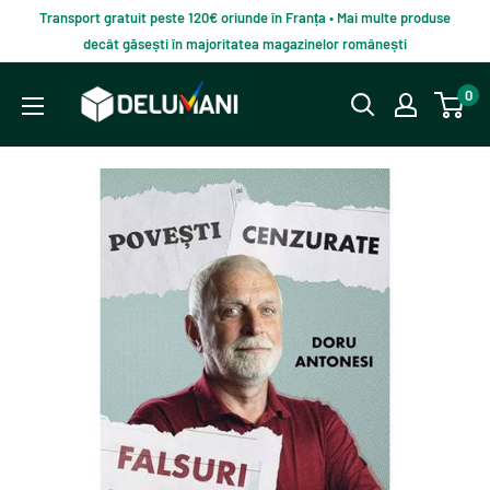
Du-
Transport gratuit peste 120€ oriunde în Franța • Mai multe produse
te
decât găsești în majoritatea magazinelor românești
la
Delumani
0
continut
–
Magazin
românesc
online