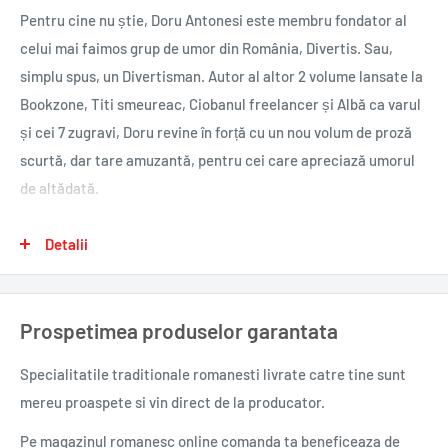
Pentru cine nu știe, Doru Antonesi este membru fondator al
celui mai faimos grup de umor din România, Divertis. Sau,
simplu spus, un Divertisman. Autor al altor 2 volume lansate la
Bookzone, Titi smeureac, Ciobanul freelancer și Albă ca varul
și cei 7 zugravi, Doru revine în forță cu un nou volum de proză
scurtă, dar tare amuzantă, pentru cei care apreciază umorul
de altădată.
Deși grupul s-a destrămat de mai bine de un deceniu, Doru
Detalii
activează încă în domeniul comediei, continuându-şi misiunea
de a aduce zâmbetul pe buze românilor, atât prin grupul
Prospetimea produselor garantata
Distractis, cât și prin cărțile sale.
Specialitatile traditionale romanesti
livrate catre tine sunt
Cu un stil total atipic de a prezenta situații cotidiene și
mereu proaspete si vin direct de la producator.
amintiri personale, Doru transformă istoria recentă într-un șir
de povești cenzurate, enigme deșucheate și falsuri
Pe magazinul romanesc online comanda ta beneficeaza de