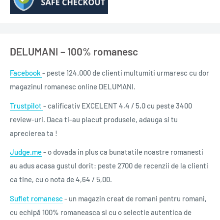
pe care sper că veți avea curiozitatea să le aflați singuri.” –
Ionuț Trufin
DELUMANI – 100% romanesc
„Mi-a plăcut. Scrisă cu mult umor, se poate citi foarte ușor.
Realități din România îmbrăcate într-o formă hazlie, așa cum
Facebook
- peste 124.000 de clienti multumiti urmaresc cu dor
știe românul să facă haz de necaz.” – Gabriela Solomon
magazinul romanesc online DELUMANI.
Format
Trustpilot
- calificativ EXCELENT 4,4 / 5,0 cu peste 3400
130x200
review-uri. Daca ti-au placut produsele, adauga si tu
Număr pagini
aprecierea ta !
224
Judge.me
- o dovada in plus ca bunatatile noastre romanesti
Editura
au adus acasa gustul dorit: peste 2700 de recenzii de la clienti
Bookzone
ca tine, cu o nota de 4,64 / 5,00.
Autor
Doru Antonesi
Suflet romanesc
- un magazin creat de romani pentru romani,
Anul publicării
cu echipă 100% romaneasca si cu o selectie autentica de