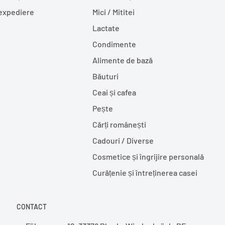
 expediere
Mici / Mititei
Lactate
Condimente
Alimente de bază
Băuturi
Ceai și cafea
Pește
Cărți românești
Cadouri / Diverse
Cosmetice și îngrijire personală
Curățenie și întreținerea casei
CONTACT