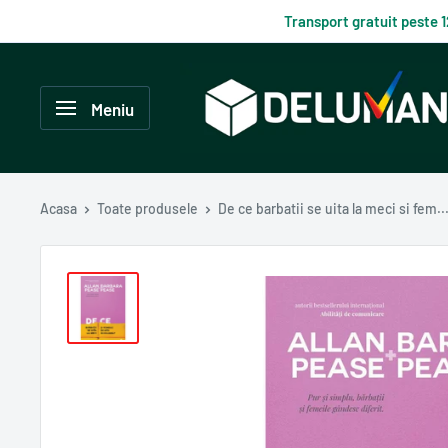
Du-
Transport gratuit peste 
te
la
Delumani
continut
–
Meniu
Magazin
românesc
online
Acasa
Toate produsele
De ce barbatii se uita la meci si fem..