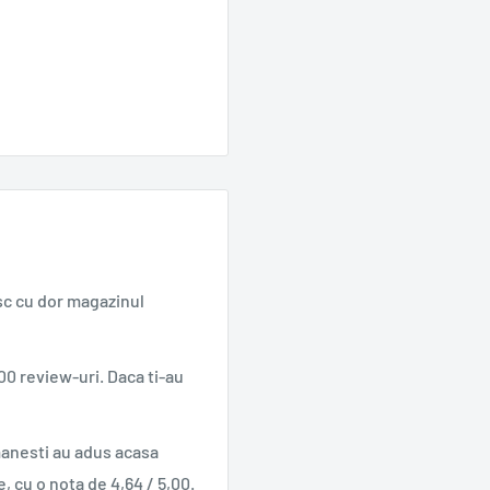
sc cu dor magazinul
00 review-uri. Daca ti-au
manesti au adus acasa
e, cu o nota de 4,64 / 5,00.