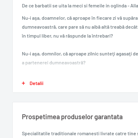
De ce barbatii se uita la meci si femeile in oglinda - A
Nu-i aşa, doamnelor, că aproape în fiecare zi vă supăra
dumneavoastră, care pare să nu aibă altă treabă decât 
în timpul liber, nu vă răspunde la întrebari?
Nu-i aşa, domnilor, că aproape zilnic sunteţi agasaţi d
a partenerei dumneavoastră?
Autorii acestei cărţi şi-au propus să prezinte unui pub
Detalii
care bărbaţii şi femeile gândesc diferit şi ce este de fă
Uimitoarea lor carte porneşte de la prezentarea ultime
Prospetimea produselor garantata
domeniile cercetării asupra creierului, biologiei evoluţ
psihologiei şi schimbărilor sociale.
Specialitatile traditionale romanesti
livrate catre tin