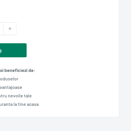
ș
i beneficiezi de:
roduselor
avantajoase
tru nevoile tale
guranta la tine acasa