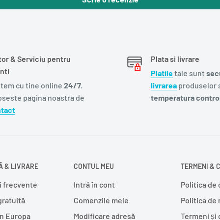
tor & Serviciu pentru
Plata si livrare
nti
Platile
tale sunt
sec
tem cu tine online
24/7.
livrarea
produselor s
oseste pagina noastra de
temperatura control
tact
 & LIVRARE
CONTUL MEU
TERMENI & C
i frecvente
Intră în cont
Politica de 
gratuită
Comenzile mele
Politica de
în Europa
Modificare adresă
Termeni și 