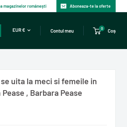
tea magazinelor românești
Aboneaza-te la oferte
0
EUR €
Contul meu
Coș
se uita la meci si femeile in
n Pease , Barbara Pease