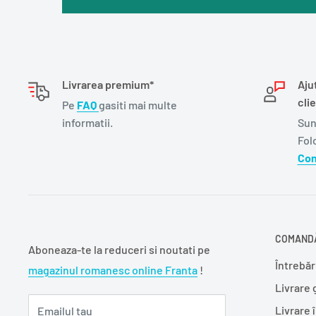
Livrarea premium*
Aju
clie
Pe
FAQ
gasiti mai multe
informatii.
Sun
Fol
Con
COMANDĂ
Aboneaza-te la reduceri si noutati pe
Întrebăr
magazinul romanesc online Franta
!
Livrare 
Livrare 
Emailul tau