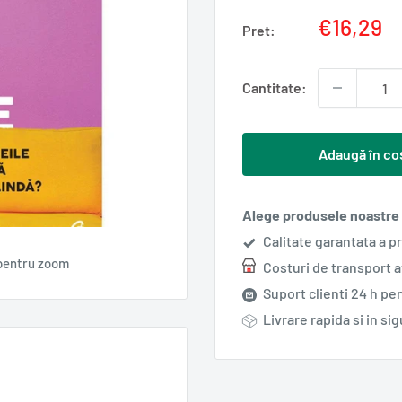
Pret
€16,29
Pret:
redus
Cantitate:
Adaugă în co
Alege produsele noastre s
Calitate garantata a p
pentru zoom
Costuri de transport 
Suport clienti 24 h pen
Livrare rapida si in si