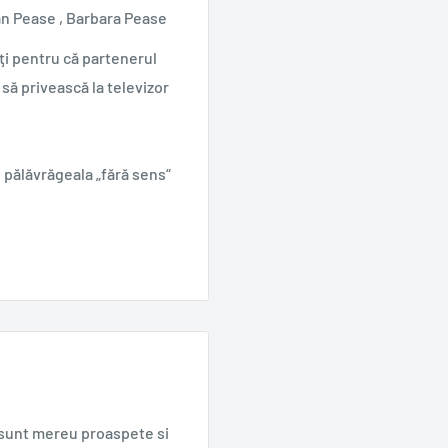
llan Pease , Barbara Pease
ţi pentru că partenerul
să privească la televizor
e pălăvrăgeala „fără sens“
lic larg motivele pentru
cut în această privinţă.
lor descoperiri în
ioniste, geneticii,
e sunt mereu proaspete si