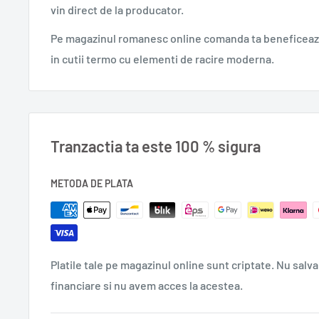
vin direct de la producator.
Rezultatul este o privire revelatoare, uneori şocantă a
trasat între sexe. Şi poate mai important pentru fiecar
Pe magazinul romanesc online comanda ta beneficeaza
arată cum putem împăca diferenţele de gândire dintre 
in cutii termo cu elementi de racire moderna.
Odată ce veţi învăţa secretele celuilalt, nu veţi mai c
reproşurilor şi a mustrărilor de conştiinţă.
Anul apariției: 2019
Tranzactia ta este 100 % sigura
Format: 13.0 x 20.0 cm
METODA DE PLATA
Număr pagini: 344
Ediția: a V-a
Traducere: Irina - Margareta Nistor
Autor: Allan Pease, Barbara Pease
Platile tale pe magazinul online sunt criptate. Nu salva
Cod produs: 978-606-44-0178-6
financiare si nu avem acces la acestea.
0,280 gr.