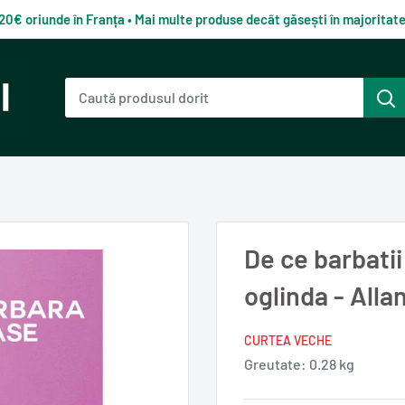
120€ oriunde în Franța • Mai multe produse decât găsești în majorita
.
De ce barbatii 
oglinda - Alla
CURTEA VECHE
Greutate:
0.28 kg